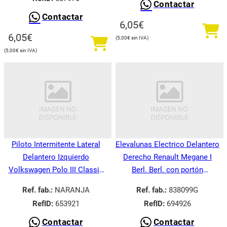
Contactar
Contactar
6,05
€
6,05
€
5,00
€
5,00
€
Piloto Intermitente Lateral
Elevalunas Electrico Delantero
Delantero Izquierdo
Derecho Renault Megane I
Volkswagen Polo III Classic
Berl. Berl. con portón
6V21995-
BA008.1995-
Ref. fab.:
NARANJA
Ref. fab.:
838099G
RefID:
653921
RefID:
694926
Contactar
Contactar