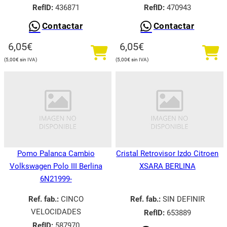
RefID:
436871
RefID:
470943
Contactar
Contactar
6,05
€
6,05
€
5,00
€
5,00
€
Pomo Palanca Cambio
Cristal Retrovisor Izdo Citroen
Volkswagen Polo III Berlina
XSARA BERLINA
6N21999-
Ref. fab.:
CINCO
Ref. fab.:
SIN DEFINIR
VELOCIDADES
RefID:
653889
RefID:
587970