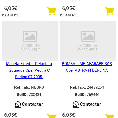
6,05
€
6,05
€
5,00
€
5,00
€
Maneta Exterior Delantera
BOMBA LIMPIAPARABRISAS
Izquierda Opel Vectra C
Opel ASTRA H BERLINA
Berlina 07.2005-
Ref. fab.:
NEGRO
Ref. fab.:
24439254
RefID:
730431
RefID:
769446
Contactar
Contactar
6,05
€
6,05
€