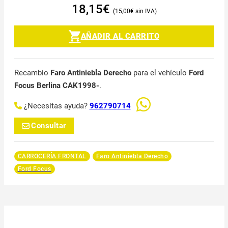
18,15
€
15,00
€
AÑADIR AL CARRITO
Recambio
Faro Antiniebla Derecho
para el vehículo
Ford
Focus Berlina CAK1998-
.
¿Necesitas ayuda?
962790714
Consultar
CARROCERÍA FRONTAL
Faro Antiniebla Derecho
Ford Focus