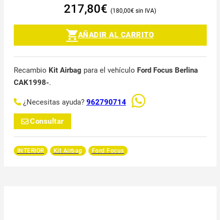
217,80
€
180,00
€
AÑADIR AL CARRITO
Recambio
Kit Airbag
para el vehículo
Ford Focus Berlina
CAK1998-
.
¿Necesitas ayuda?
962790714
Consultar
INTERIOR
Kit Airbag
Ford Focus