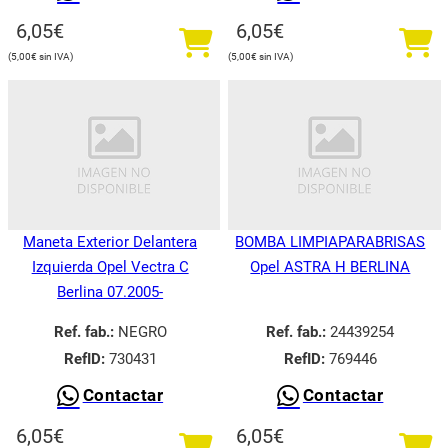
6,05
€
6,05
€
5,00
€
5,00
€
Maneta Exterior Delantera
BOMBA LIMPIAPARABRISAS
Izquierda Opel Vectra C
Opel ASTRA H BERLINA
Berlina 07.2005-
Ref. fab.:
NEGRO
Ref. fab.:
24439254
RefID:
730431
RefID:
769446
Contactar
Contactar
6,05
€
6,05
€