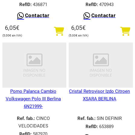
RefID:
436871
RefID:
470943
Contactar
Contactar
6,05
€
6,05
€
5,00
€
5,00
€
Pomo Palanca Cambio
Cristal Retrovisor Izdo Citroen
Volkswagen Polo III Berlina
XSARA BERLINA
6N21999-
Ref. fab.:
CINCO
Ref. fab.:
SIN DEFINIR
VELOCIDADES
RefID:
653889
RefID:
587970