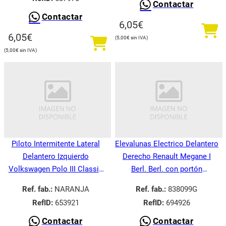
Contactar
Contactar
6,05
€
6,05
€
5,00
€
5,00
€
Piloto Intermitente Lateral
Elevalunas Electrico Delantero
Delantero Izquierdo
Derecho Renault Megane I
Volkswagen Polo III Classic
Berl. Berl. con portón
6V21995-
BA008.1995-
Ref. fab.:
NARANJA
Ref. fab.:
838099G
RefID:
653921
RefID:
694926
Contactar
Contactar