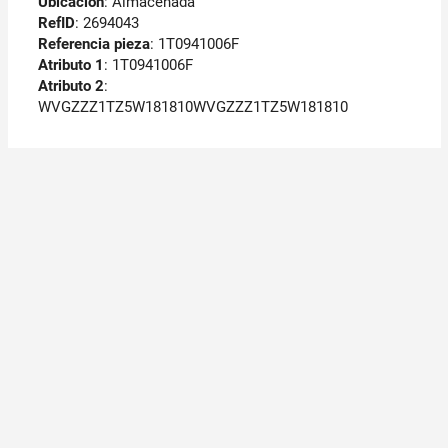
Ubicación
: Almacenada
RefID
: 2694043
Referencia pieza
: 1T0941006F
Atributo 1
: 1T0941006F
Atributo 2
:
WVGZZZ1TZ5W181810WVGZZZ1TZ5W181810