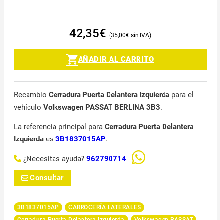
42,35
€
35,00
€
AÑADIR AL CARRITO
Recambio
Cerradura Puerta Delantera Izquierda
para el
vehículo
Volkswagen PASSAT BERLINA 3B3
.
La referencia principal para
Cerradura Puerta Delantera
Izquierda
es
3B1837015AP
.
¿Necesitas ayuda?
962790714
Consultar
3B1837015AP
CARROCERÍA LATERALES
Cerradura Puerta Delantera Izquierda
Volkswagen PASSAT