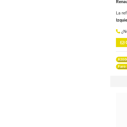
Renau
La re
Izqui
¿N
8200
Faro 