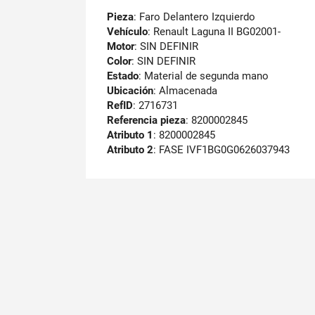
Pieza
: Faro Delantero Izquierdo
Vehículo
: Renault Laguna II BG02001-
Motor
: SIN DEFINIR
Color
: SIN DEFINIR
Estado
: Material de segunda mano
Ubicación
: Almacenada
RefID
: 2716731
Referencia pieza
: 8200002845
Atributo 1
: 8200002845
Atributo 2
: FASE IVF1BG0G0626037943