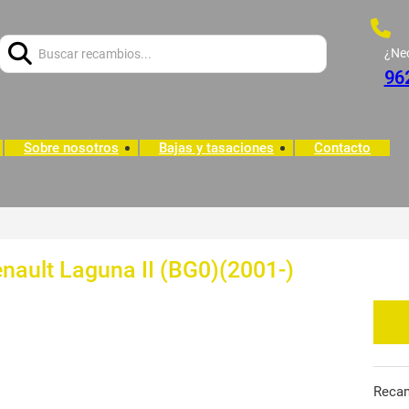
Buscar:
¿Ne
96
Sobre nosotros
Bajas y tasaciones
Contacto
enault Laguna II (BG0)(2001-)
Reca