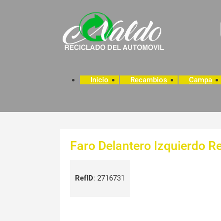
Inicio
Recambios
Campa
Faro Delantero Izquierdo R
RefID
:
2716731