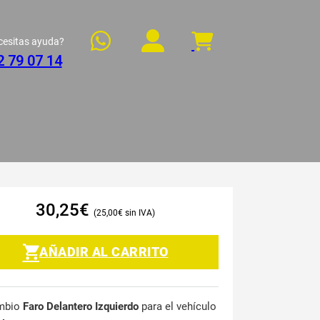
cesitas ayuda?
2 79 07 14
30,25
€
25,00
€
AÑADIR AL CARRITO
mbio
Faro Delantero Izquierdo
para el vehículo