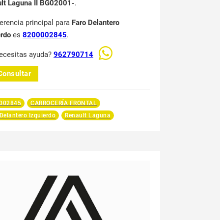
lt Laguna II BG02001-
.
ferencia principal para
Faro Delantero
erdo
es
8200002845
.
ecesitas ayuda?
962790714
Consultar
002845
CARROCERÍA FRONTAL
Delantero Izquierdo
Renault Laguna