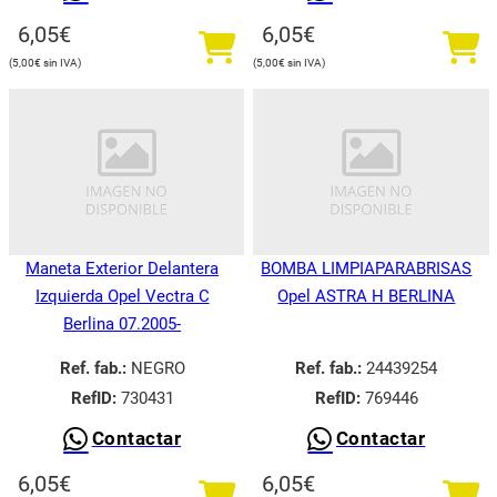
6,05
€
6,05
€
5,00
€
5,00
€
Maneta Exterior Delantera
BOMBA LIMPIAPARABRISAS
Izquierda Opel Vectra C
Opel ASTRA H BERLINA
Berlina 07.2005-
Ref. fab.:
NEGRO
Ref. fab.:
24439254
RefID:
730431
RefID:
769446
Contactar
Contactar
6,05
€
6,05
€