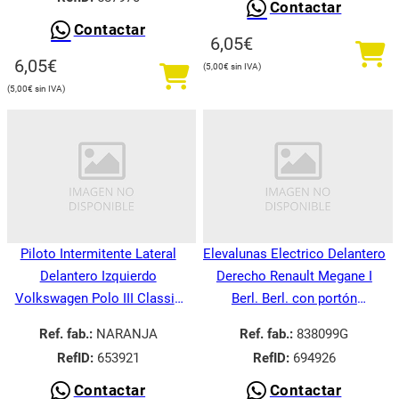
Contactar
Contactar
6,05
€
6,05
€
5,00
€
5,00
€
Piloto Intermitente Lateral
Elevalunas Electrico Delantero
Delantero Izquierdo
Derecho Renault Megane I
Volkswagen Polo III Classic
Berl. Berl. con portón
6V21995-
BA008.1995-
Ref. fab.:
NARANJA
Ref. fab.:
838099G
RefID:
653921
RefID:
694926
Contactar
Contactar