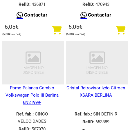
RefID:
436871
RefID:
470943
Contactar
Contactar
6,05
€
6,05
€
5,00
€
5,00
€
Pomo Palanca Cambio
Cristal Retrovisor Izdo Citroen
Volkswagen Polo III Berlina
XSARA BERLINA
6N21999-
Ref. fab.:
CINCO
Ref. fab.:
SIN DEFINIR
VELOCIDADES
RefID:
653889
RefID:
587970