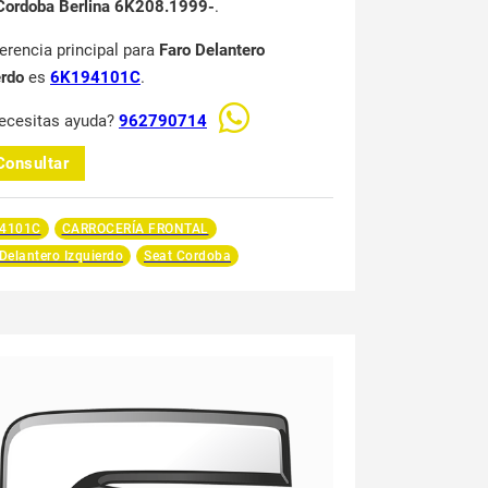
Cordoba Berlina 6K208.1999-
.
ferencia principal para
Faro Delantero
erdo
es
6K194101C
.
ecesitas ayuda?
962790714
Consultar
4101C
CARROCERÍA FRONTAL
Delantero Izquierdo
Seat Cordoba