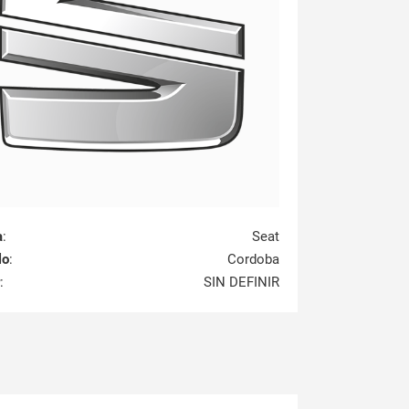
a
:
Seat
lo
:
Cordoba
:
SIN DEFINIR