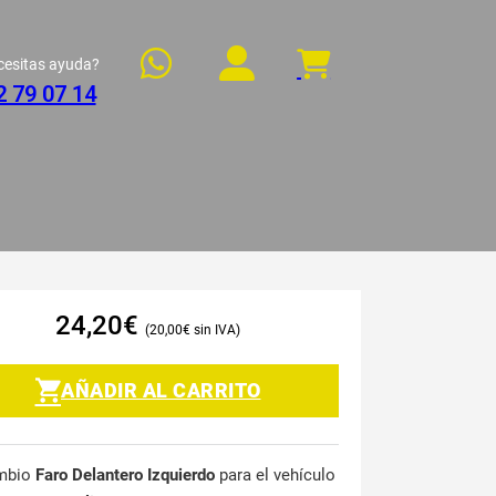
cesitas ayuda?
2 79 07 14
24,20
€
20,00
€
AÑADIR AL CARRITO
mbio
Faro Delantero Izquierdo
para el vehículo