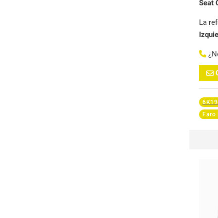
Seat 
La re
Izqui
¿N
6K19
Faro 