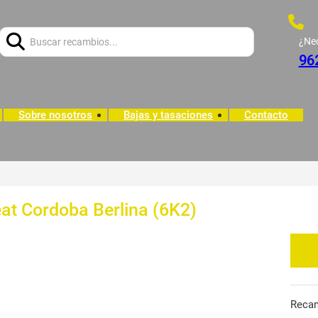
Buscar:
¿Ne
96
Sobre nosotros
Bajas y tasaciones
Contacto
eat Cordoba Berlina (6K2)
Reca