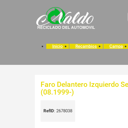
Inicio
Recambios
Campa
Faro Delantero Izquierdo S
(08.1999-)
RefID
:
2678038