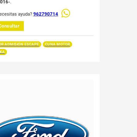
016-
.
ecesitas ayuda?
962790714
Consultar
R ADMISIÓN ESCAPE
CUNA MOTOR
 KA