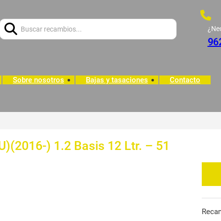
Buscar:
¿Ne
96
Sobre nosotros
Bajas y tasaciones
Contacto
2016-) 1.2 Basis 12 Ltr. – 51
Reca