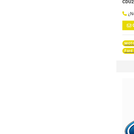
CDU2
¿N
MOTO
Ford