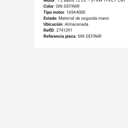
Motor
: 1.2 Basis 12 Ltr. - 51 kW Ti-VCT CAT
Color
: SIN DEFINIR
Tipo motor
: 169A4000
Estado
: Material de segunda mano
Ubicación
: Almacenada
RefID
: 2741291
Referencia pieza
: SIN DEFINIR