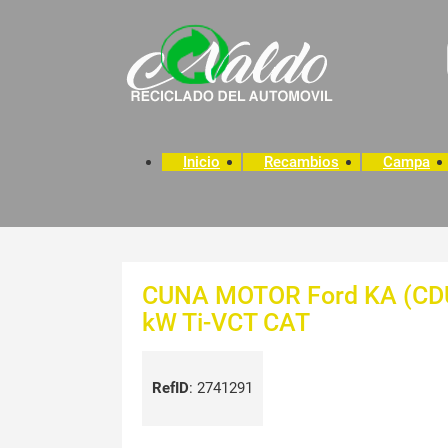
Inicio
Recambios
Campa
CUNA MOTOR Ford KA (CDU)(
kW Ti-VCT CAT
RefID
:
2741291