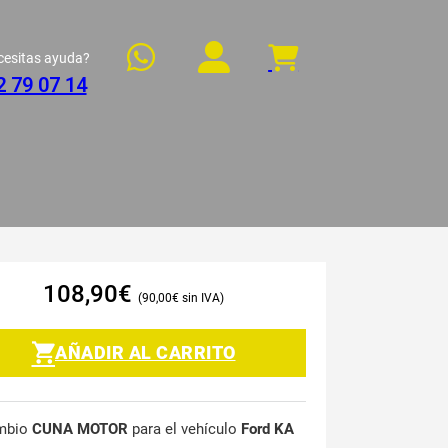
cesitas ayuda?
2 79 07 14
108,90
€
90,00
€
AÑADIR AL CARRITO
mbio
CUNA MOTOR
para el vehículo
Ford KA