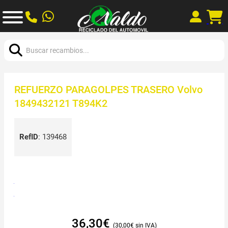
Buscar:
REFUERZO PARAGOLPES TRASERO Volvo
1849432121 T894K2
RefID
:
139468
36,30
€
30,00
€