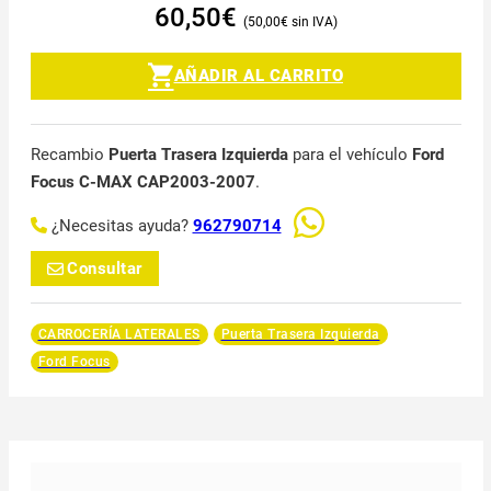
60,50
€
50,00
€
AÑADIR AL CARRITO
Recambio
Puerta Trasera Izquierda
para el vehículo
Ford
Focus C-MAX CAP2003-2007
.
¿Necesitas ayuda?
962790714
Consultar
CARROCERÍA LATERALES
Puerta Trasera Izquierda
Ford Focus