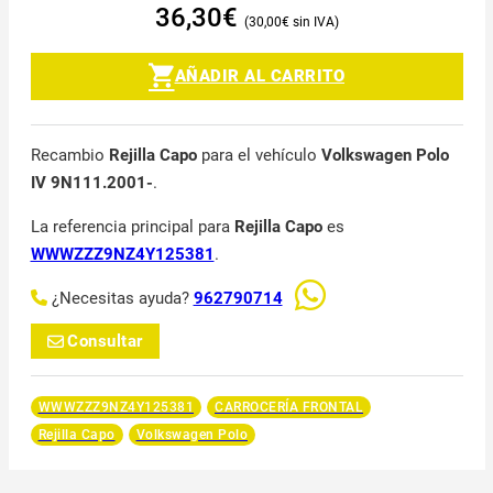
36,30
€
30,00
€
AÑADIR AL CARRITO
Recambio
Rejilla Capo
para el vehículo
Volkswagen Polo
IV 9N111.2001-
.
La referencia principal para
Rejilla Capo
es
WWWZZZ9NZ4Y125381
.
¿Necesitas ayuda?
962790714
Consultar
WWWZZZ9NZ4Y125381
CARROCERÍA FRONTAL
Rejilla Capo
Volkswagen Polo