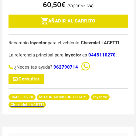
60,50
€
50,00
€
AÑADIR AL CARRITO
Recambio
Inyector
para el vehículo
Chevrolet LACETTI
.
La referencia principal para
Inyector
es
0445110270
.
¿Necesitas ayuda?
962790714
Consultar
0445110270
MOTOR ADMISIÓN ESCAPE
Inyector
Chevrolet LACETTI