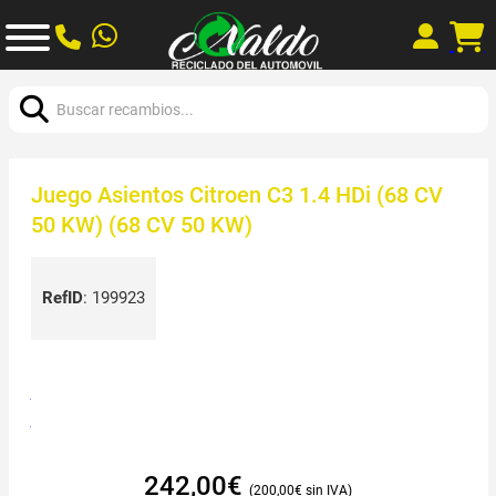
Buscar:
Juego Asientos Citroen C3 1.4 HDi (68 CV
50 KW) (68 CV 50 KW)
RefID
:
199923
242,00
€
200,00
€