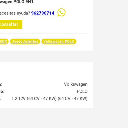
swagen POLO 9N1
.
ecesitas ayuda?
962790714
Consultar
RIOR
Juego Asientos
Volkswagen POLO
a
:
Volkswagen
lo
:
POLO
:
1.2 12V (64 CV - 47 KW) (64 CV - 47 KW)