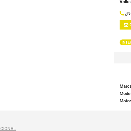
Volk
¿N
INTE
Marc
Mode
Motor
ICIONAL