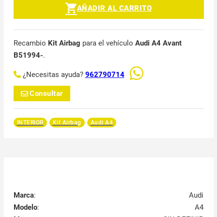
AÑADIR AL CARRITO
Recambio
Kit Airbag
para el vehículo
Audi A4 Avant
B51994-
.
¿Necesitas ayuda?
962790714
Consultar
INTERIOR
Kit Airbag
Audi A4
Marca
:
Audi
Modelo
:
A4