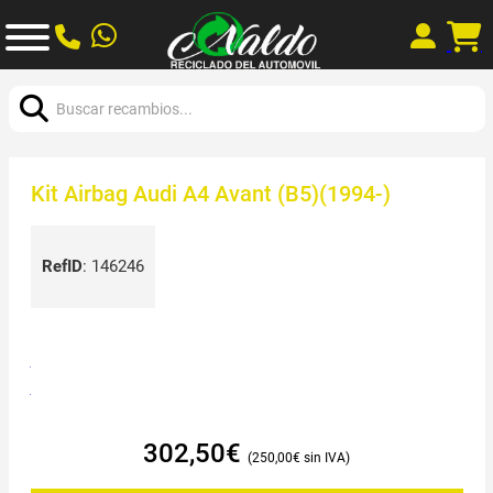
Buscar:
Kit Airbag Audi A4 Avant (B5)(1994-)
RefID
:
146246
302,50
€
250,00
€