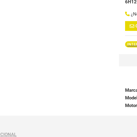
6H12
¿N
INTE
Marc
Mode
Motor
ICIONAL