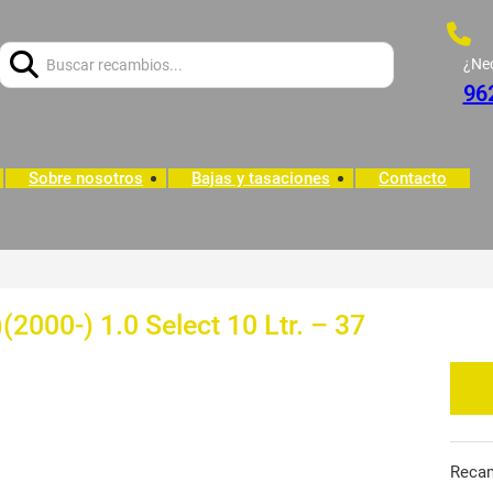
Buscar:
¿Ne
96
Sobre nosotros
Bajas y tasaciones
Contacto
(2000-) 1.0 Select 10 Ltr. – 37
Reca