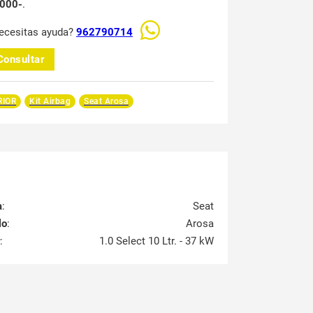
000-
.
ecesitas ayuda?
962790714
Consultar
RIOR
Kit Airbag
Seat Arosa
a
:
Seat
lo
:
Arosa
:
1.0 Select 10 Ltr. - 37 kW