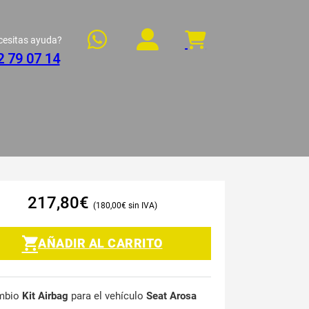
cesitas ayuda?
2 79 07 14
217,80
€
180,00
€
AÑADIR AL CARRITO
mbio
Kit Airbag
para el vehículo
Seat Arosa