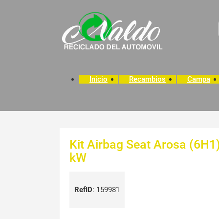
Inicio
Recambios
Campa
Kit Airbag Seat Arosa (6H1)
kW
RefID
:
159981