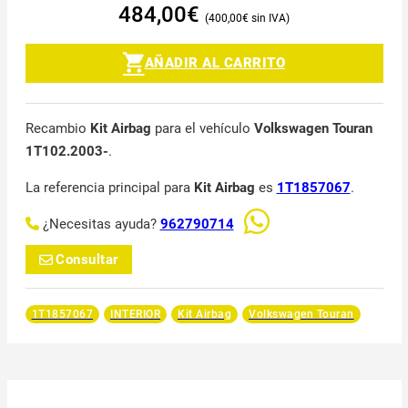
484,00
€
400,00
€
AÑADIR AL CARRITO
Recambio
Kit Airbag
para el vehículo
Volkswagen Touran
1T102.2003-
.
La referencia principal para
Kit Airbag
es
1T1857067
.
¿Necesitas ayuda?
962790714
Consultar
1T1857067
INTERIOR
Kit Airbag
Volkswagen Touran