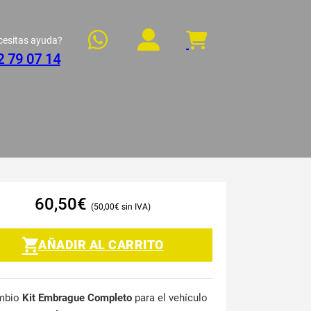
cesitas ayuda?
2 79 07 14
60,50
€
50,00
€
AÑADIR AL CARRITO
mbio
Kit Embrague Completo
para el vehículo