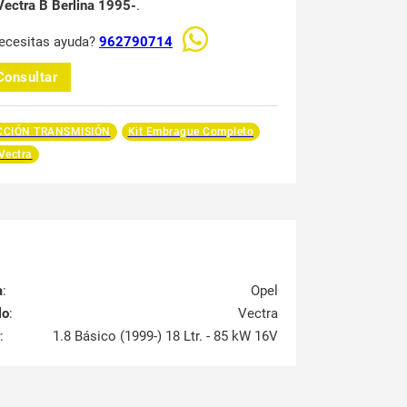
Vectra B Berlina 1995-
.
ecesitas ayuda?
962790714
Consultar
CCIÓN TRANSMISIÓN
Kit Embrague Completo
Vectra
a
:
Opel
lo
:
Vectra
:
1.8 Básico (1999-) 18 Ltr. - 85 kW 16V