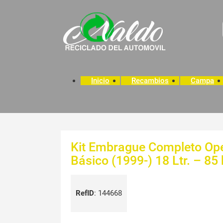
Inicio
Recambios
Campa
Kit Embrague Completo Opel
Básico (1999-) 18 Ltr. – 8
RefID
:
144668