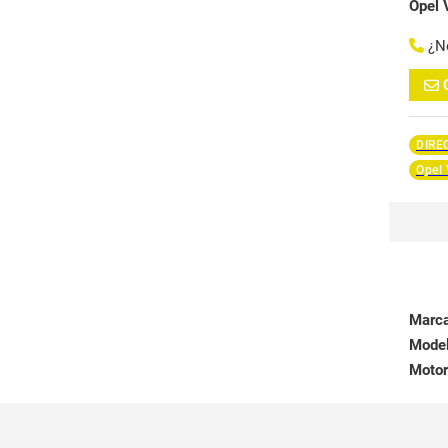
Opel 
¿N
DIRE
Opel 
Marc
Mode
Motor