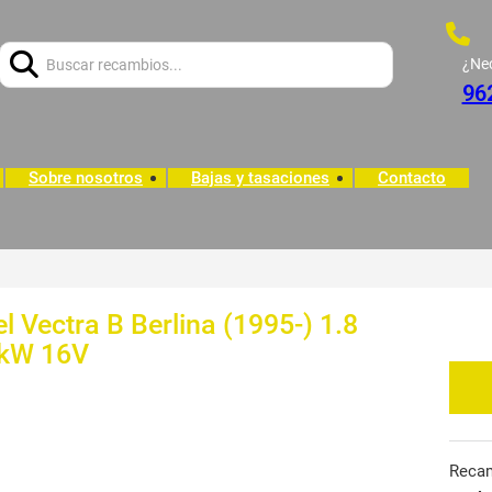
Buscar:
¿Ne
96
Sobre nosotros
Bajas y tasaciones
Contacto
 Vectra B Berlina (1995-) 1.8
5 kW 16V
Reca