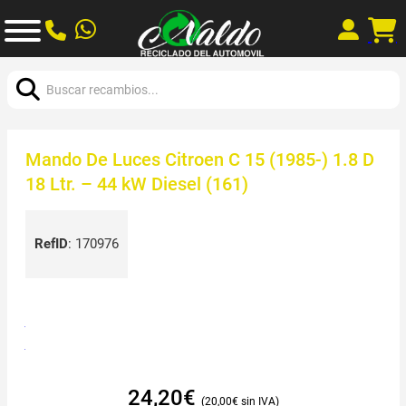
Buscar:
Mando De Luces Citroen C 15 (1985-) 1.8 D
18 Ltr. – 44 kW Diesel (161)
RefID
:
170976
24,20
€
20,00
€