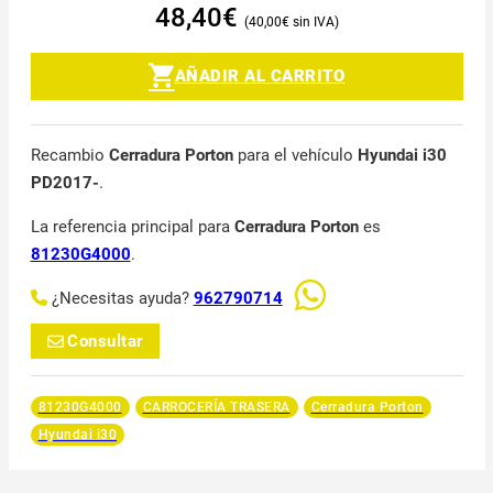
48,40
€
40,00
€
AÑADIR AL CARRITO
Recambio
Cerradura Porton
para el vehículo
Hyundai i30
PD2017-
.
La referencia principal para
Cerradura Porton
es
81230G4000
.
¿Necesitas ayuda?
962790714
Consultar
81230G4000
CARROCERÍA TRASERA
Cerradura Porton
Hyundai i30