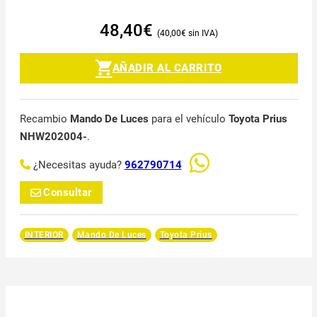
48,40
€
40,00
€
AÑADIR AL CARRITO
Recambio
Mando De Luces
para el vehículo
Toyota Prius
NHW202004-
.
¿Necesitas ayuda?
962790714
Consultar
INTERIOR
Mando De Luces
Toyota Prius