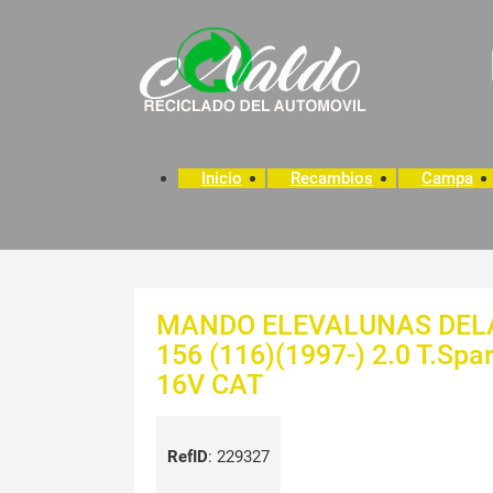
Inicio
Recambios
Campa
MANDO ELEVALUNAS DELA
156 (116)(1997-) 2.0 T.Spar
16V CAT
RefID
:
229327