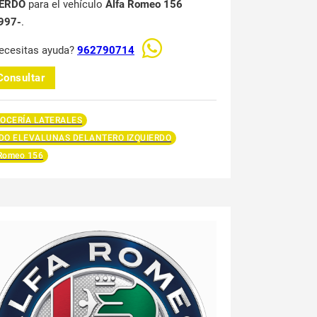
IERDO
para el vehículo
Alfa Romeo 156
997-
.
ecesitas ayuda?
962790714
Consultar
OCERÍA LATERALES
O ELEVALUNAS DELANTERO IZQUIERDO
 Romeo 156