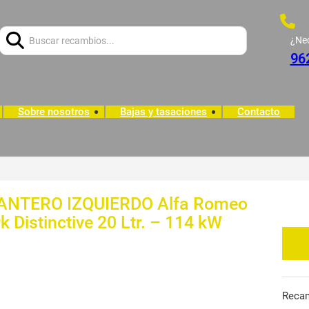
Buscar:
¿Ne
96
Sobre nosotros
Bajas y tasaciones
Contacto
NTERO IZQUIERDO Alfa Romeo
k Distinctive 20 Ltr. – 114 kW
Reca