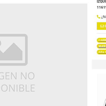
IZQU
1161
¿N
CARR
MAND
Alfa