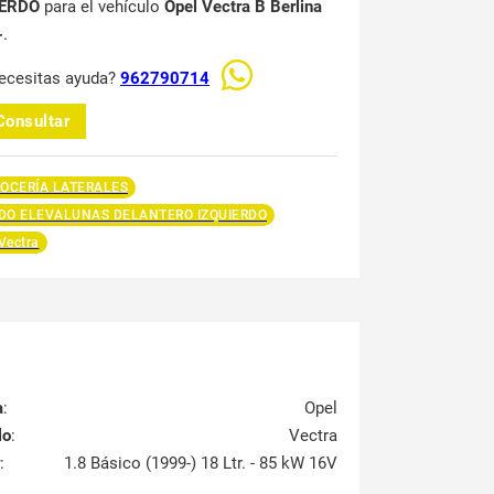
IERDO
para el vehículo
Opel Vectra B Berlina
-
.
ecesitas ayuda?
962790714
Consultar
OCERÍA LATERALES
O ELEVALUNAS DELANTERO IZQUIERDO
Vectra
a
:
Opel
lo
:
Vectra
:
1.8 Básico (1999-) 18 Ltr. - 85 kW 16V