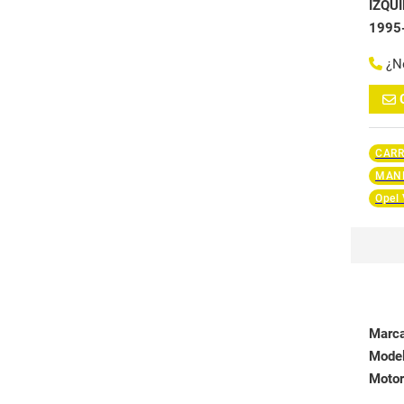
IZQU
1995
¿N
CARR
MAND
Opel 
Marc
Mode
Motor