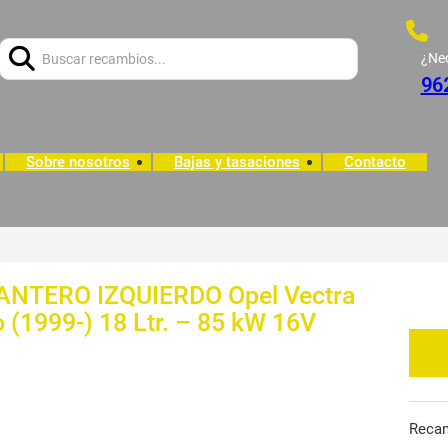
Buscar:
¿Ne
96
Sobre nosotros
Bajas y tasaciones
Contacto
TERO IZQUIERDO Opel Vectra
o (1999-) 18 Ltr. – 85 kW 16V
Reca