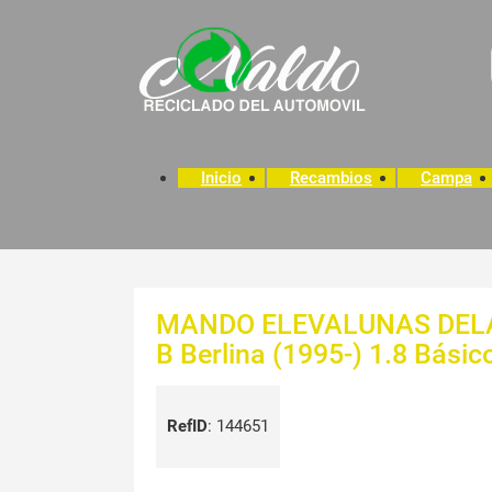
Inicio
Recambios
Campa
MANDO ELEVALUNAS DELAN
B Berlina (1995-) 1.8 Básic
RefID
:
144651