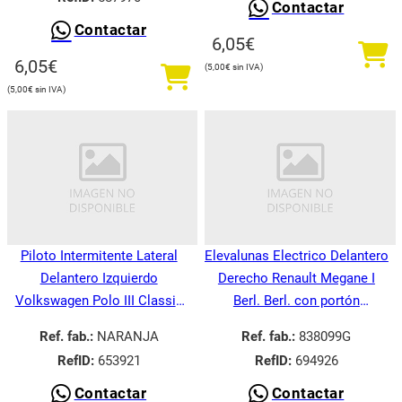
Contactar
Contactar
6,05
€
6,05
€
5,00
€
5,00
€
Piloto Intermitente Lateral
Elevalunas Electrico Delantero
Delantero Izquierdo
Derecho Renault Megane I
Volkswagen Polo III Classic
Berl. Berl. con portón
6V21995-
BA008.1995-
Ref. fab.:
NARANJA
Ref. fab.:
838099G
RefID:
653921
RefID:
694926
Contactar
Contactar