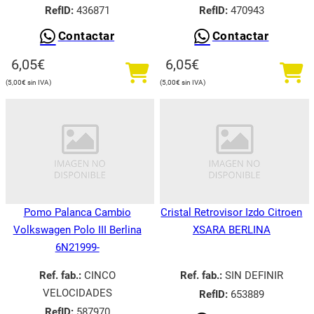
RefID:
436871
RefID:
470943
Contactar
Contactar
6,05
€
6,05
€
5,00
€
5,00
€
Pomo Palanca Cambio
Cristal Retrovisor Izdo Citroen
Volkswagen Polo III Berlina
XSARA BERLINA
6N21999-
Ref. fab.:
CINCO
Ref. fab.:
SIN DEFINIR
VELOCIDADES
RefID:
653889
RefID:
587970