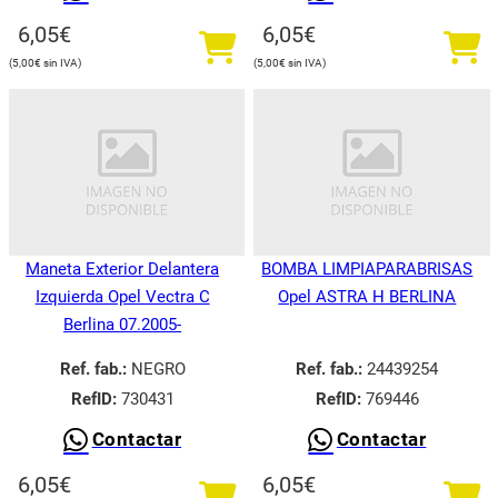
6,05
€
6,05
€
5,00
€
5,00
€
Maneta Exterior Delantera
BOMBA LIMPIAPARABRISAS
Izquierda Opel Vectra C
Opel ASTRA H BERLINA
Berlina 07.2005-
Ref. fab.:
NEGRO
Ref. fab.:
24439254
RefID:
730431
RefID:
769446
Contactar
Contactar
6,05
€
6,05
€