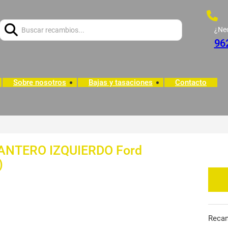
Buscar:
¿Ne
96
Sobre nosotros
Bajas y tasaciones
Contacto
NTERO IZQUIERDO Ford
)
Reca