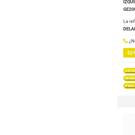
IZQU
GE20
La re
DELA
¿N
0376
MAND
Ford