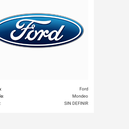
a
:
Ford
lo
:
Mondeo
:
SIN DEFINIR