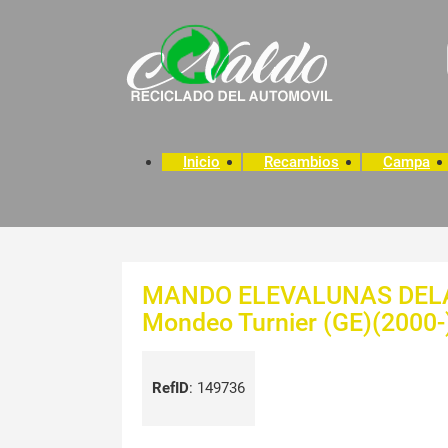
Inicio
Recambios
Campa
MANDO ELEVALUNAS DELA
Mondeo Turnier (GE)(2000-
RefID
:
149736