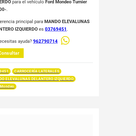
IERDO
para el vehículo
Ford Mondeo Turnier
00-
.
ferencia principal para
MANDO ELEVALUNAS
NTERO IZQUIERDO
es
03769451
.
ecesitas ayuda?
962790714
Consultar
9451
CARROCERÍA LATERALES
O ELEVALUNAS DELANTERO IZQUIERDO
 Mondeo