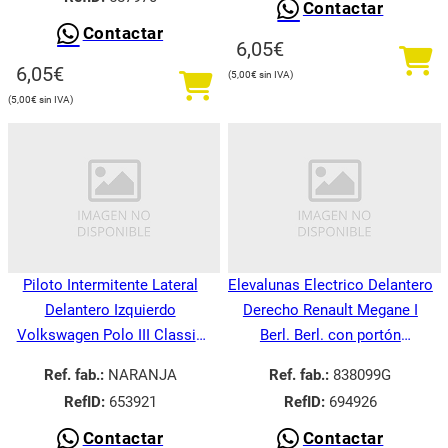
Contactar
Contactar
6,05
€
6,05
€
5,00
€
5,00
€
Piloto Intermitente Lateral
Elevalunas Electrico Delantero
Delantero Izquierdo
Derecho Renault Megane I
Volkswagen Polo III Classic
Berl. Berl. con portón
6V21995-
BA008.1995-
Ref. fab.:
NARANJA
Ref. fab.:
838099G
RefID:
653921
RefID:
694926
Contactar
Contactar