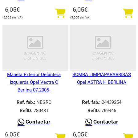
6,05
€
6,05
€
5,00
€
5,00
€
Maneta Exterior Delantera
BOMBA LIMPIAPARABRISAS
Izquierda Opel Vectra C
Opel ASTRA H BERLINA
Berlina 07.2005-
Ref. fab.:
NEGRO
Ref. fab.:
24439254
RefID:
730431
RefID:
769446
Contactar
Contactar
6,05
€
6,05
€