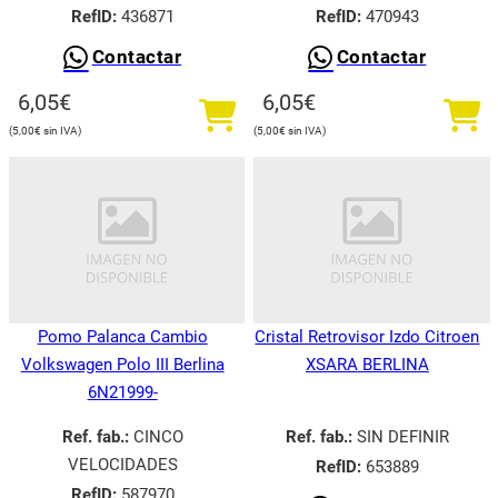
RefID:
436871
RefID:
470943
Contactar
Contactar
6,05
€
6,05
€
5,00
€
5,00
€
Pomo Palanca Cambio
Cristal Retrovisor Izdo Citroen
Volkswagen Polo III Berlina
XSARA BERLINA
6N21999-
Ref. fab.:
CINCO
Ref. fab.:
SIN DEFINIR
VELOCIDADES
RefID:
653889
RefID:
587970