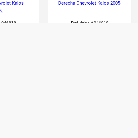
vrolet Kalos
Derecha Chevrolet Kalos 2005-
5-
046818
Ref. fab.:
A046818
49067
RefID:
2749063
actar
Contactar
24,20
€
20,00
€