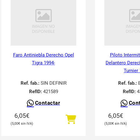
Faro Antiniebla Derecho Opel
Piloto Intermi
Tigra 1994-
Delantero Derec
Turnier
Ref. fab.:
SIN DEFINIR
Ref. fab.:
RefID:
421589
RefID:
4
Contactar
Cont
6,05
€
6,05
€
5,00
€
5,00
€