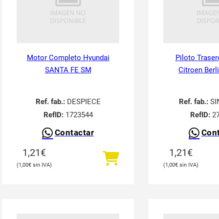
Motor Completo Hyundai
Piloto Traser
SANTA FE SM
Citroen Berl
Ref. fab.:
DESPIECE
Ref. fab.:
SI
RefID:
1723544
RefID:
27
Contactar
Cont
1,21
€
1,21
€
1,00
€
1,00
€