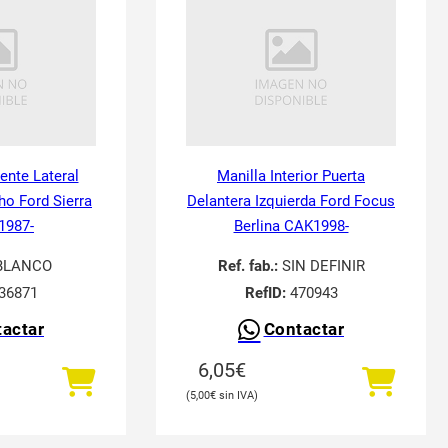
tente Lateral
Manilla Interior Puerta
ho Ford Sierra
Delantera Izquierda Ford Focus
 1987-
Berlina CAK1998-
BLANCO
Ref. fab.:
SIN DEFINIR
36871
RefID:
470943
actar
Contactar
6,05
€
5,00
€