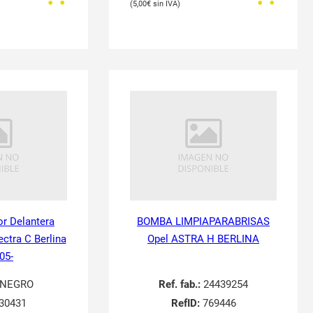
5,00
€
or Delantera
BOMBA LIMPIAPARABRISAS
ectra C Berlina
Opel ASTRA H BERLINA
05-
NEGRO
Ref. fab.:
24439254
30431
RefID:
769446