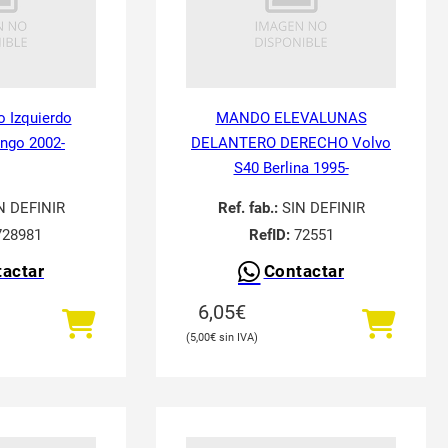
o Izquierdo
MANDO ELEVALUNAS
ingo 2002-
DELANTERO DERECHO Volvo
S40 Berlina 1995-
N DEFINIR
Ref. fab.:
SIN DEFINIR
28981
RefID:
72551
actar
Contactar
6,05
€
5,00
€