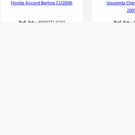
Honda Accord Berlina CU2008-
Izquierda Che
200
Ref. fab.:
45002TL1G01
Ref. fab.:
A
RefID:
2749069
RefID:
27
Contactar
Cont
36,30
€
24,20
€
30,00
€
20,00
€