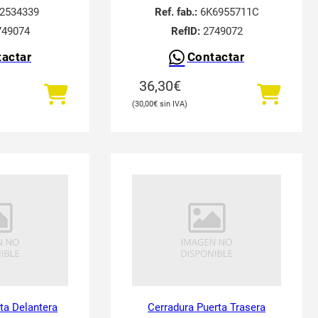
2534339
Ref. fab.:
6K6955711C
49074
RefID:
2749072
actar
Contactar
36,30
€
30,00
€
ta Delantera
Cerradura Puerta Trasera