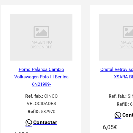
Pomo Palanca Cambio
Cristal Retrovis
Volkswagen Polo III Berlina
XSARA B
6N21999-
Ref. fab.:
CINCO
Ref. fab.:
SI
VELOCIDADES
RefID:
6
RefID:
587970
Cont
Contactar
6,05
€