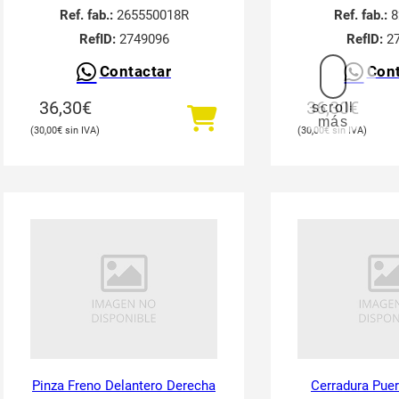
Ref. fab.:
265550018R
Ref. fab.:
8
RefID:
2749096
RefID:
27
Contactar
Cont
36,30
€
36,30
€
scroll
más
30,00
€
30,00
€
Pinza Freno Delantero Derecha
Cerradura Puer