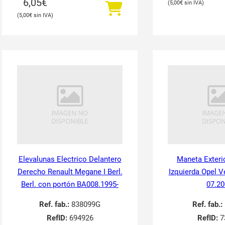
6,05
€
5,00
€
5,00
€
Elevalunas Electrico Delantero
Maneta Exteri
Derecho Renault Megane I Berl.
Izquierda Opel V
Berl. con portón BA008.1995-
07.20
Ref. fab.:
838099G
Ref. fab.:
RefID:
694926
RefID:
7