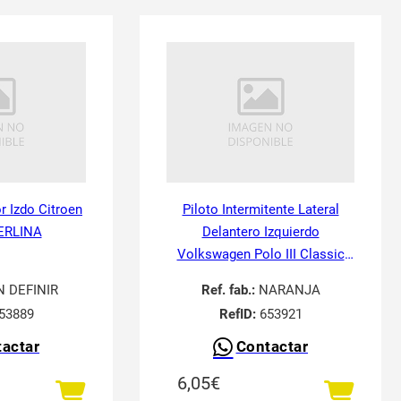
or Izdo Citroen
Piloto Intermitente Lateral
ERLINA
Delantero Izquierdo
Volkswagen Polo III Classic
6V21995-
N DEFINIR
Ref. fab.:
NARANJA
53889
RefID:
653921
actar
Contactar
6,05
€