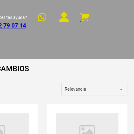
cesitas ayuda?
2 79 07 14
CAMBIOS