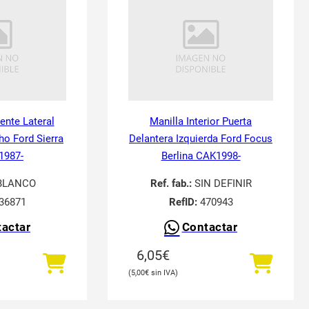
tente Lateral
Manilla Interior Puerta
ho Ford Sierra
Delantera Izquierda Ford Focus
 1987-
Berlina CAK1998-
BLANCO
Ref. fab.:
SIN DEFINIR
36871
RefID:
470943
actar
Contactar
6,05
€
5,00
€