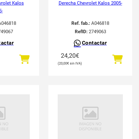
vrolet Kalos
Derecha Chevrolet Kalos 2005-
5-
046818
Ref. fab.:
A046818
49067
RefID:
2749063
actar
Contactar
24,20
€
20,00
€