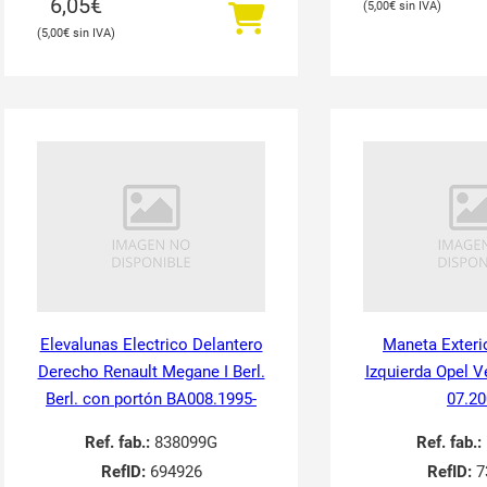
6,05
€
5,00
€
5,00
€
Elevalunas Electrico Delantero
Maneta Exteri
Derecho Renault Megane I Berl.
Izquierda Opel V
Berl. con portón BA008.1995-
07.20
Ref. fab.:
838099G
Ref. fab.:
RefID:
694926
RefID:
7