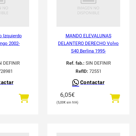
o Izquierdo
MANDO ELEVALUNAS
ingo 2002-
DELANTERO DERECHO Volvo
S40 Berlina 1995-
N DEFINIR
Ref. fab.:
SIN DEFINIR
28981
RefID:
72551
actar
Contactar
6,05
€
5,00
€