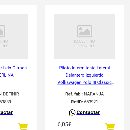
or Izdo Citroen
Piloto Intermitente Lateral
ERLINA
Delantero Izquierdo
Volkswagen Polo III Classic
6V21995-
N DEFINIR
Ref. fab.:
NARANJA
53889
RefID:
653921
actar
Contactar
6,05
€