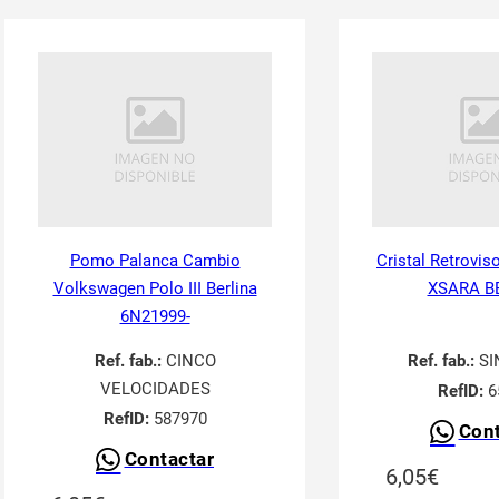
Pomo Palanca Cambio
Cristal Retrovis
Volkswagen Polo III Berlina
XSARA B
6N21999-
Ref. fab.:
CINCO
Ref. fab.:
SI
VELOCIDADES
RefID:
6
RefID:
587970
Cont
Contactar
6,05
€