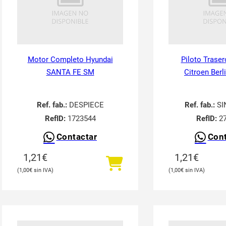
Motor Completo Hyundai
Piloto Traser
SANTA FE SM
Citroen Berl
Ref. fab.:
DESPIECE
Ref. fab.:
SI
RefID:
1723544
RefID:
27
Contactar
Cont
1,21
€
1,21
€
1,00
€
1,00
€