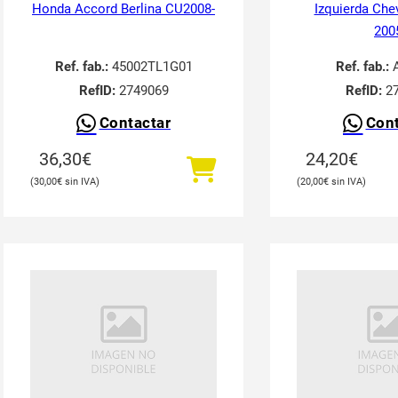
Honda Accord Berlina CU2008-
Izquierda Che
200
Ref. fab.:
45002TL1G01
Ref. fab.:
A
RefID:
2749069
RefID:
27
Contactar
Cont
36,30
€
24,20
€
30,00
€
20,00
€