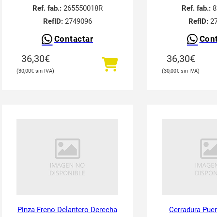
Ref. fab.:
265550018R
Ref. fab.:
8
RefID:
2749096
RefID:
27
Contactar
Cont
36,30
€
36,30
€
30,00
€
30,00
€
Pinza Freno Delantero Derecha
Cerradura Puer