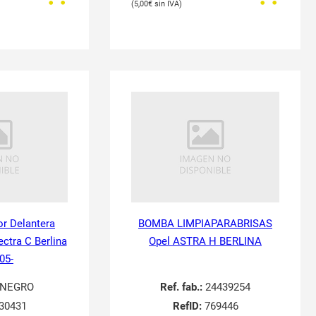
5,00
€
or Delantera
BOMBA LIMPIAPARABRISAS
ectra C Berlina
Opel ASTRA H BERLINA
05-
NEGRO
Ref. fab.:
24439254
30431
RefID:
769446