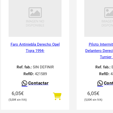
Faro Antiniebla Derecho Opel
Piloto Intermi
Tigra 1994-
Delantero Derec
Turnier
Ref. fab.:
SIN DEFINIR
Ref. fab.:
RefID:
421589
RefID:
4
Contactar
Cont
6,05
€
6,05
€
5,00
€
5,00
€