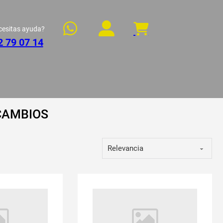
cesitas ayuda?
2 79 07 14
CAMBIOS