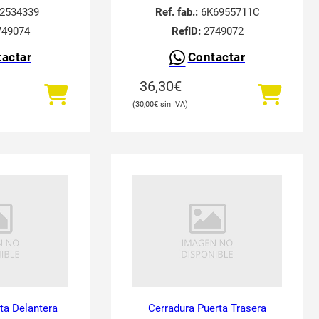
2534339
Ref. fab.:
6K6955711C
49074
RefID:
2749072
actar
Contactar
36,30
€
30,00
€
ta Delantera
Cerradura Puerta Trasera