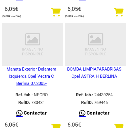
6,05
€
6,05
€
5,00
€
5,00
€
Maneta Exterior Delantera
BOMBA LIMPIAPARABRISAS
Izquierda Opel Vectra C
Opel ASTRA H BERLINA
Berlina 07.2005-
Ref. fab.:
NEGRO
Ref. fab.:
24439254
RefID:
730431
RefID:
769446
Contactar
Contactar
6,05
€
6,05
€