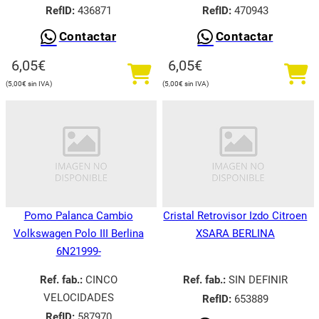
RefID:
436871
RefID:
470943
Contactar
Contactar
6,05
€
6,05
€
5,00
€
5,00
€
Pomo Palanca Cambio
Cristal Retrovisor Izdo Citroen
Volkswagen Polo III Berlina
XSARA BERLINA
6N21999-
Ref. fab.:
CINCO
Ref. fab.:
SIN DEFINIR
VELOCIDADES
RefID:
653889
RefID:
587970