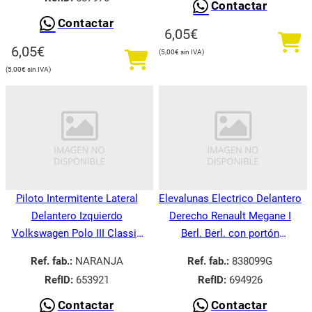
Contactar
Contactar
6,05
€
6,05
€
5,00
€
5,00
€
Piloto Intermitente Lateral
Elevalunas Electrico Delantero
Delantero Izquierdo
Derecho Renault Megane I
Volkswagen Polo III Classic
Berl. Berl. con portón
6V21995-
BA008.1995-
Ref. fab.:
NARANJA
Ref. fab.:
838099G
RefID:
653921
RefID:
694926
Contactar
Contactar