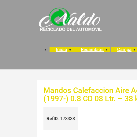
Inicio
Recambios
Campa
Mandos Calefaccion Aire 
(1997-) 0.8 CD 08 Ltr. – 3
RefID
:
173338