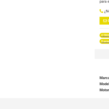
para 
¿N
OTRO
Daew
Marc
Mode
Motor