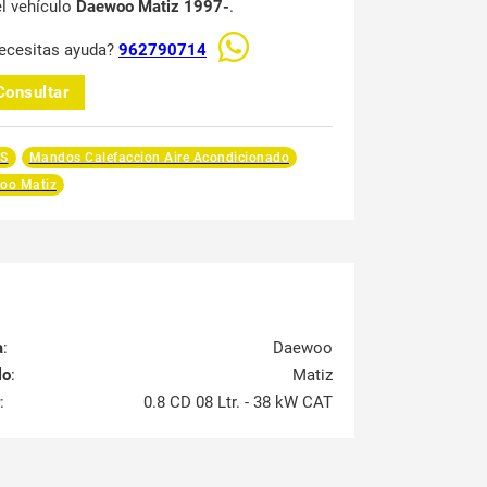
el vehículo
Daewoo Matiz 1997-
.
ecesitas ayuda?
962790714
Consultar
S
Mandos Calefaccion Aire Acondicionado
oo Matiz
a
:
Daewoo
lo
:
Matiz
:
0.8 CD 08 Ltr. - 38 kW CAT