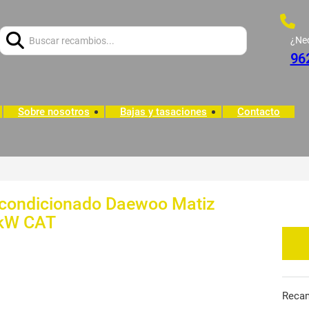
Buscar:
¿Ne
96
Sobre nosotros
Bajas y tasaciones
Contacto
Acondicionado Daewoo Matiz
8 kW CAT
Reca