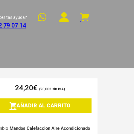
cesitas ayuda?
2 79 07 14
24,20
€
20,00
€
AÑADIR AL CARRITO
mbio
Mandos Calefaccion Aire Acondicionado