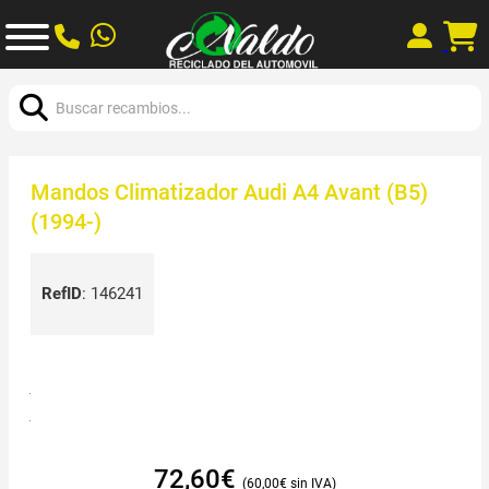
Buscar:
Mandos Climatizador Audi A4 Avant (B5)
(1994-)
RefID
:
146241
72,60
€
60,00
€