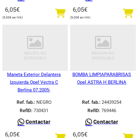
6,05
€
6,05
€
5,00
€
5,00
€
Maneta Exterior Delantera
BOMBA LIMPIAPARABRISAS
Izquierda Opel Vectra C
Opel ASTRA H BERLINA
Berlina 07.2005-
Ref. fab.:
NEGRO
Ref. fab.:
24439254
RefID:
730431
RefID:
769446
Contactar
Contactar
6,05
€
6,05
€