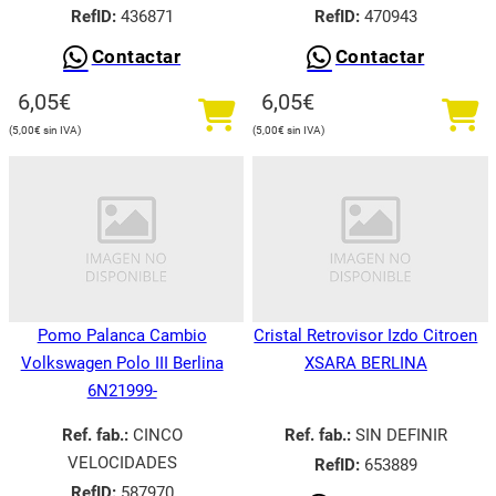
RefID:
436871
RefID:
470943
Contactar
Contactar
6,05
€
6,05
€
5,00
€
5,00
€
Pomo Palanca Cambio
Cristal Retrovisor Izdo Citroen
Volkswagen Polo III Berlina
XSARA BERLINA
6N21999-
Ref. fab.:
CINCO
Ref. fab.:
SIN DEFINIR
VELOCIDADES
RefID:
653889
RefID:
587970