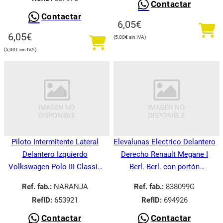
Contactar
Contactar
6,05
€
6,05
€
5,00
€
5,00
€
Piloto Intermitente Lateral
Elevalunas Electrico Delantero
Delantero Izquierdo
Derecho Renault Megane I
Volkswagen Polo III Classic
Berl. Berl. con portón
6V21995-
BA008.1995-
Ref. fab.:
NARANJA
Ref. fab.:
838099G
RefID:
653921
RefID:
694926
Contactar
Contactar