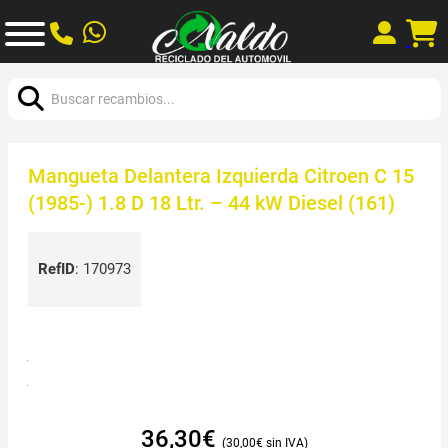
Buscar:
Mangueta Delantera Izquierda Citroen C 15
(1985-) 1.8 D 18 Ltr. – 44 kW Diesel (161)
RefID
:
170973
36,30
€
30,00
€