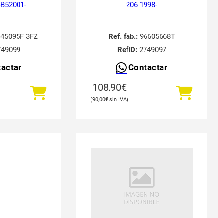
4B52001-
206 1998-
45095F 3FZ
Ref. fab.:
96605668T
49099
RefID:
2749097
actar
Contactar
108,90
€
90,00
€