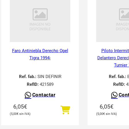
Faro Antiniebla Derecho Opel
Piloto Intermi
Tigra 1994-
Delantero Derec
Turnier
Ref. fab.:
SIN DEFINIR
Ref. fab.:
RefID:
421589
RefID:
4
Contactar
Cont
6,05
€
6,05
€
5,00
€
5,00
€