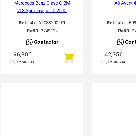
Mercedes-Benz Clase C BM
A6 Avant 
203 Sportcoupe 10.2000-
Ref. fab.:
A2038200261
Ref. fab.:
4B99
RefID:
2749102
RefID:
27
Contactar
Cont
96,80
€
42,35
€
80,00
€
35,00
€