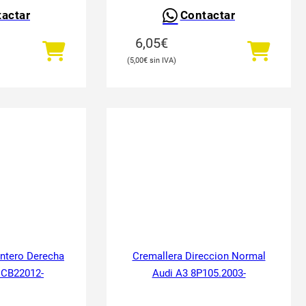
actar
Contactar
6,05
€
5,00
€
antero Derecha
Cremallera Direccion Normal
 CB22012-
Audi A3 8P105.2003-