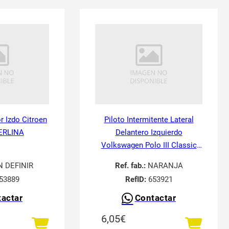
or Izdo Citroen
Piloto Intermitente Lateral
ERLINA
Delantero Izquierdo
Volkswagen Polo III Classic
6V21995-
N DEFINIR
Ref. fab.:
NARANJA
53889
RefID:
653921
actar
Contactar
6,05
€