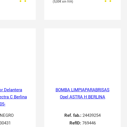
5,00
€
or Delantera
BOMBA LIMPIAPARABRISAS
ectra C Berlina
Opel ASTRA H BERLINA
05-
NEGRO
Ref. fab.:
24439254
30431
RefID:
769446