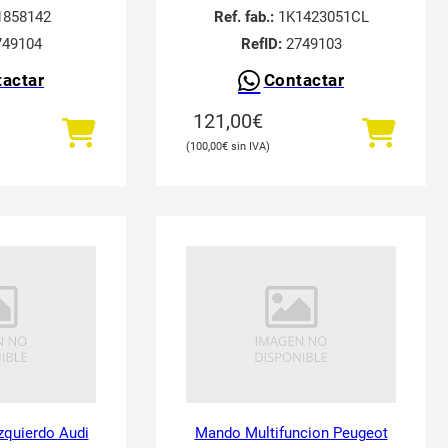
858142
Ref. fab.:
1K1423051CL
49104
RefID:
2749103
actar
Contactar
121,00
€
100,00
€
Izquierdo Audi
Mando Multifuncion Peugeot