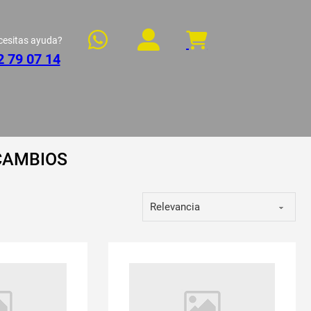
cesitas ayuda?
2 79 07 14
CAMBIOS