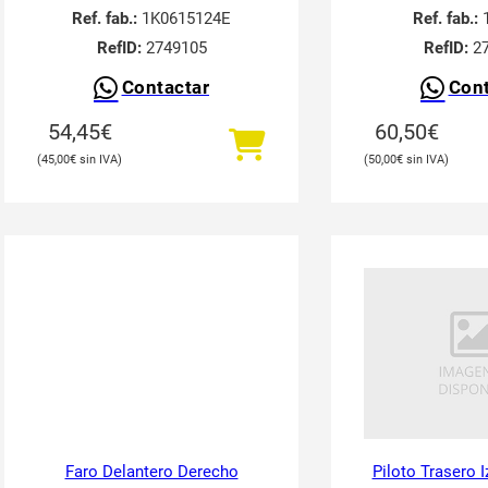
Ref. fab.:
1K0615124E
Ref. fab.:
1
RefID:
2749105
RefID:
27
Contactar
Cont
54,45
€
60,50
€
45,00
€
50,00
€
Faro Delantero Derecho
Piloto Trasero 