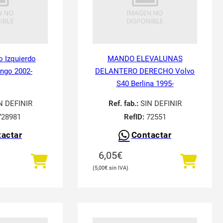
o Izquierdo
MANDO ELEVALUNAS
ingo 2002-
DELANTERO DERECHO Volvo
S40 Berlina 1995-
N DEFINIR
Ref. fab.:
SIN DEFINIR
28981
RefID:
72551
actar
Contactar
6,05
€
5,00
€