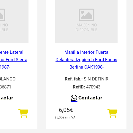
tente Lateral
Manilla Interior Puerta
ho Ford Sierra
Delantera Izquierda Ford Focus
 1987-
Berlina CAK1998-
BLANCO
Ref. fab.:
SIN DEFINIR
36871
RefID:
470943
actar
Contactar
6,05
€
5,00
€