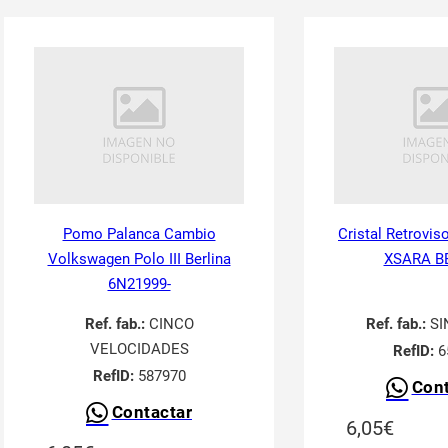
Pomo Palanca Cambio
Cristal Retrovis
Volkswagen Polo III Berlina
XSARA B
6N21999-
Ref. fab.:
CINCO
Ref. fab.:
SI
VELOCIDADES
RefID:
6
RefID:
587970
Cont
Contactar
6,05
€