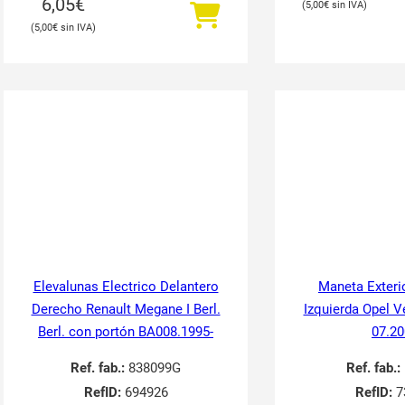
6,05
€
5,00
€
5,00
€
Elevalunas Electrico Delantero
Maneta Exteri
Derecho Renault Megane I Berl.
Izquierda Opel V
Berl. con portón BA008.1995-
07.20
Ref. fab.:
838099G
Ref. fab.:
RefID:
694926
RefID:
7