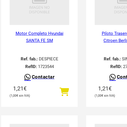
Motor Completo Hyundai
Piloto Traser
SANTA FE SM
Citroen Berl
Ref. fab.:
DESPIECE
Ref. fab.:
SI
RefID:
1723544
RefID:
27
Contactar
Cont
1,21
€
1,21
€
1,00
€
1,00
€