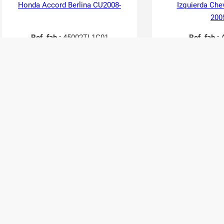
Honda Accord Berlina CU2008-
Izquierda Che
200
Ref. fab.:
45002TL1G01
Ref. fab.:
A
RefID:
2749069
RefID:
27
Contactar
Cont
36,30
€
24,20
€
30,00
€
20,00
€