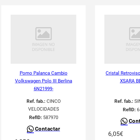
Pomo Palanca Cambio
Cristal Retrovis
Volkswagen Polo III Berlina
XSARA B
6N21999-
Ref. fab.:
CINCO
Ref. fab.:
SI
VELOCIDADES
RefID:
6
RefID:
587970
Cont
Contactar
6,05
€