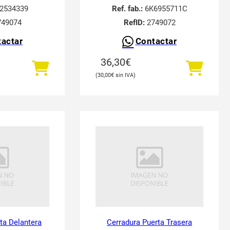
2534339
Ref. fab.:
6K6955711C
49074
RefID:
2749072
actar
Contactar
36,30
€
30,00
€
ta Delantera
Cerradura Puerta Trasera