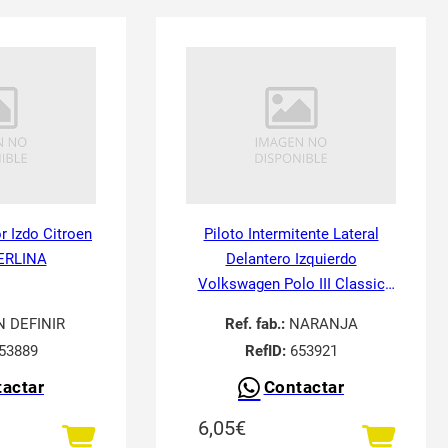
or Izdo Citroen
Piloto Intermitente Lateral
ERLINA
Delantero Izquierdo
Volkswagen Polo III Classic
6V21995-
N DEFINIR
Ref. fab.:
NARANJA
53889
RefID:
653921
actar
Contactar
6,05
€