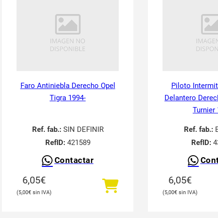
Faro Antiniebla Derecho Opel
Piloto Intermi
Tigra 1994-
Delantero Derec
Turnier
Ref. fab.:
SIN DEFINIR
Ref. fab.:
RefID:
421589
RefID:
4
Contactar
Cont
6,05
€
6,05
€
5,00
€
5,00
€