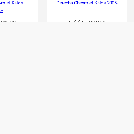
vrolet Kalos
Derecha Chevrolet Kalos 2005-
5-
046818
Ref. fab.:
A046818
49067
RefID:
2749063
actar
Contactar
24,20
€
20,00
€