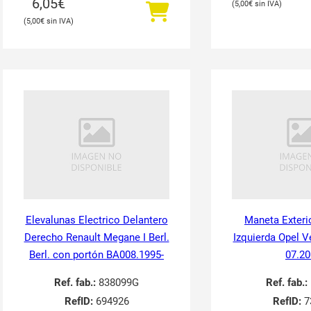
6,05
€
5,00
€
5,00
€
Elevalunas Electrico Delantero
Maneta Exteri
Derecho Renault Megane I Berl.
Izquierda Opel V
Berl. con portón BA008.1995-
07.20
Ref. fab.:
838099G
Ref. fab.:
RefID:
694926
RefID:
7