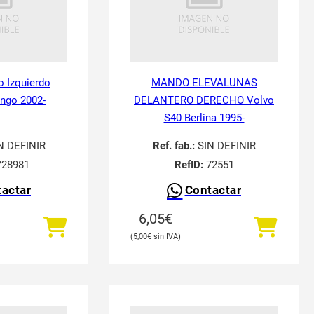
o Izquierdo
MANDO ELEVALUNAS
ingo 2002-
DELANTERO DERECHO Volvo
S40 Berlina 1995-
N DEFINIR
Ref. fab.:
SIN DEFINIR
28981
RefID:
72551
actar
Contactar
6,05
€
5,00
€