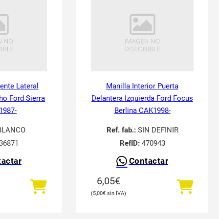
tente Lateral
Manilla Interior Puerta
ho Ford Sierra
Delantera Izquierda Ford Focus
 1987-
Berlina CAK1998-
BLANCO
Ref. fab.:
SIN DEFINIR
36871
RefID:
470943
actar
Contactar
6,05
€
5,00
€