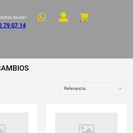
cesitas ayuda?
2 79 07 14
CAMBIOS