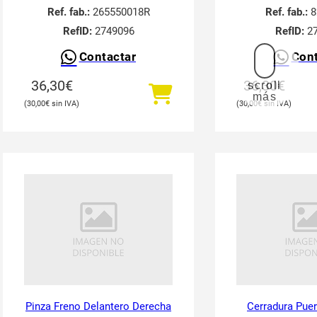
Ref. fab.:
265550018R
Ref. fab.:
8
RefID:
2749096
RefID:
27
Contactar
Cont
36,30
€
36,30
€
scroll
más
30,00
€
30,00
€
Pinza Freno Delantero Derecha
Cerradura Puer