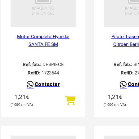
Motor Completo Hyundai
Piloto Traser
SANTA FE SM
Citroen Berl
Ref. fab.:
DESPIECE
Ref. fab.:
SI
RefID:
1723544
RefID:
27
Contactar
Cont
1,21
€
1,21
€
1,00
€
1,00
€