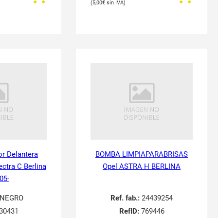
5,00
€
or Delantera
BOMBA LIMPIAPARABRISAS
ectra C Berlina
Opel ASTRA H BERLINA
05-
NEGRO
Ref. fab.:
24439254
30431
RefID:
769446