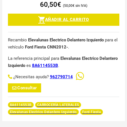
60,50
€
50,00
€
AÑADIR AL CARRITO
Recambio
Elevalunas Electrico Delantero Izquierdo
para el
vehículo
Ford Fiesta CNN2012-
.
La referencia principal para
Elevalunas Electrico Delantero
Izquierdo
es
8A6114553B
.
¿Necesitas ayuda?
962790714
Consultar
8A6114553B
CARROCERÍA LATERALES
Elevalunas Electrico Delantero Izquierdo
Ford Fiesta