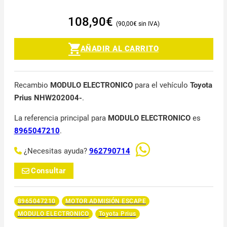
108,90
€
90,00
€
AÑADIR AL CARRITO
Recambio
MODULO ELECTRONICO
para el vehículo
Toyota
Prius NHW202004-
.
La referencia principal para
MODULO ELECTRONICO
es
8965047210
.
¿Necesitas ayuda?
962790714
Consultar
8965047210
MOTOR ADMISIÓN ESCAPE
MODULO ELECTRONICO
Toyota Prius