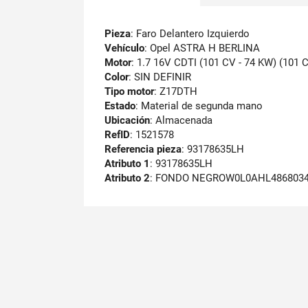
Pieza
: Faro Delantero Izquierdo
Vehículo
: Opel ASTRA H BERLINA
Motor
: 1.7 16V CDTI (101 CV - 74 KW) (101 
Color
: SIN DEFINIR
Tipo motor
: Z17DTH
Estado
: Material de segunda mano
Ubicación
: Almacenada
RefID
: 1521578
Referencia pieza
: 93178635LH
Atributo 1
: 93178635LH
Atributo 2
: FONDO NEGROW0L0AHL486803