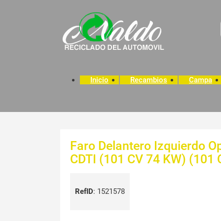
Inicio
Recambios
Campa
Faro Delantero Izquierdo 
CDTI (101 CV 74 KW) (101
RefID
:
1521578