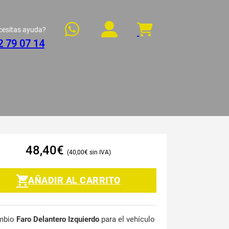
cesitas ayuda?
2 79 07 14
48,40
€
40,00
€
AÑADIR AL CARRITO
mbio
Faro Delantero Izquierdo
para el vehículo