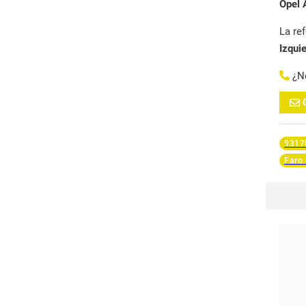
Opel
La re
Izqui
¿N
9317
Faro 