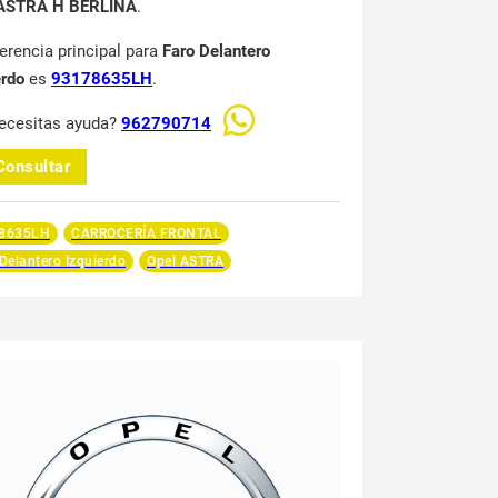
 ASTRA H BERLINA
.
ferencia principal para
Faro Delantero
erdo
es
93178635LH
.
ecesitas ayuda?
962790714
Consultar
8635LH
CARROCERÍA FRONTAL
Delantero Izquierdo
Opel ASTRA