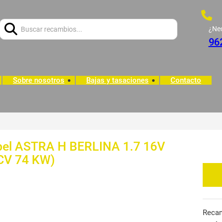
Buscar:
¿Ne
96
Sobre nosotros
Bajas y tasaciones
Contacto
Opel ASTRA H BERLINA 1.7 16V
 CV 74 KW)
Reca