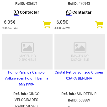
RefID:
436871
RefID:
470943
Contactar
Contactar
6,05
€
6,05
€
5,00
€
5,00
€
Pomo Palanca Cambio
Cristal Retrovisor Izdo Citroen
Volkswagen Polo III Berlina
XSARA BERLINA
6N21999-
Ref. fab.:
CINCO
Ref. fab.:
SIN DEFINIR
VELOCIDADES
RefID:
653889
RefID:
587970