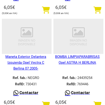
6,05
€
6,05
€
5,00
€
5,00
€
Maneta Exterior Delantera
BOMBA LIMPIAPARABRISAS
Izquierda Opel Vectra C
Opel ASTRA H BERLINA
Berlina 07.2005-
Ref. fab.:
NEGRO
Ref. fab.:
24439254
RefID:
730431
RefID:
769446
Contactar
Contactar
6,05
€
6,05
€