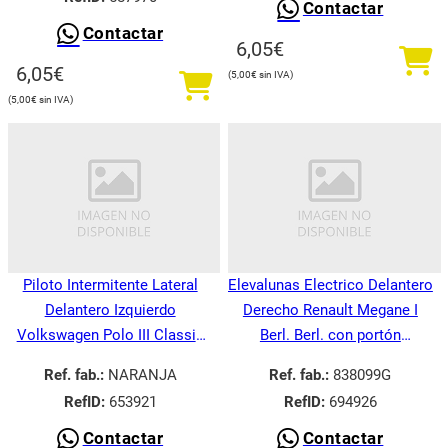
Contactar
Contactar
6,05
€
6,05
€
5,00
€
5,00
€
Piloto Intermitente Lateral
Elevalunas Electrico Delantero
Delantero Izquierdo
Derecho Renault Megane I
Volkswagen Polo III Classic
Berl. Berl. con portón
6V21995-
BA008.1995-
Ref. fab.:
NARANJA
Ref. fab.:
838099G
RefID:
653921
RefID:
694926
Contactar
Contactar