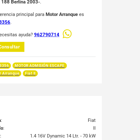
 188 Berlina 2003-
.
ferencia principal para
Motor Arranque
es
3356
.
ecesitas ayuda?
962790714
Consultar
3356
MOTOR ADMISIÓN ESCAPE
r Arranque
Fiat II
a
:
Fiat
lo
:
II
:
1.4 16V Dynamic 14 Ltr. - 70 kW