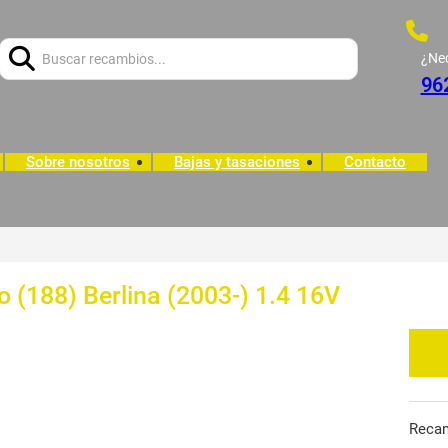
Buscar:
¿Ne
96
Sobre nosotros
Bajas y tasaciones
Contacto
o (188) Berlina (2003-) 1.4 16V
Reca