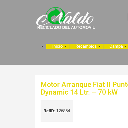
Inicio
Recambios
Campa
Motor Arranque Fiat II Punt
Dynamic 14 Ltr. – 70 kW
RefID
:
126854