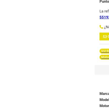
Punto
La re
5519
¿N
5519
Moto
Marc
Mode
Motor