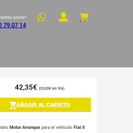
cesitas ayuda?
2 79 07 14
42,35
€
35,00
€
AÑADIR AL CARRITO
mbio
Motor Arranque
para el vehículo
Fiat II