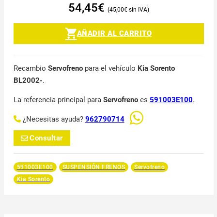
54,45
€
45,00
€
AÑADIR AL CARRITO
Recambio
Servofreno
para el vehículo
Kia Sorento
BL2002-
.
La referencia principal para
Servofreno
es
591003E100
.
¿Necesitas ayuda?
962790714
Consultar
591003E100
SUSPENSIÓN FRENOS
Servofreno
Kia Sorento