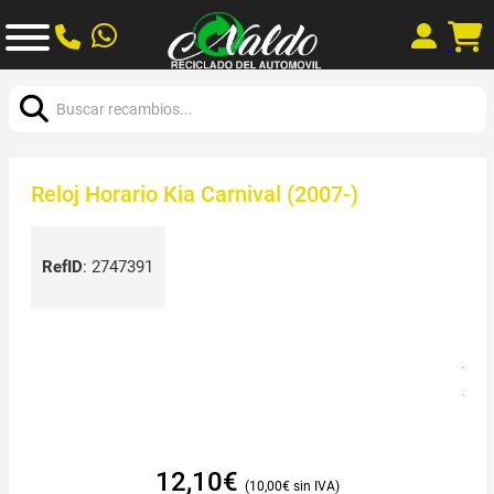
Buscar:
Reloj Horario Kia Carnival (2007-)
RefID
:
2747391
12,10
€
10,00
€