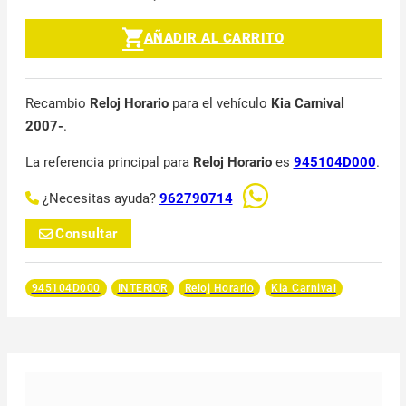
AÑADIR AL CARRITO
Recambio
Reloj Horario
para el vehículo
Kia Carnival
2007-
.
La referencia principal para
Reloj Horario
es
945104D000
.
¿Necesitas ayuda?
962790714
Consultar
945104D000
INTERIOR
Reloj Horario
Kia Carnival