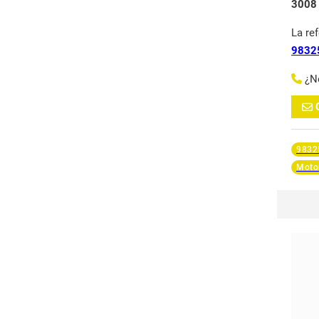
3008
La re
9832
¿N
9832
Moto