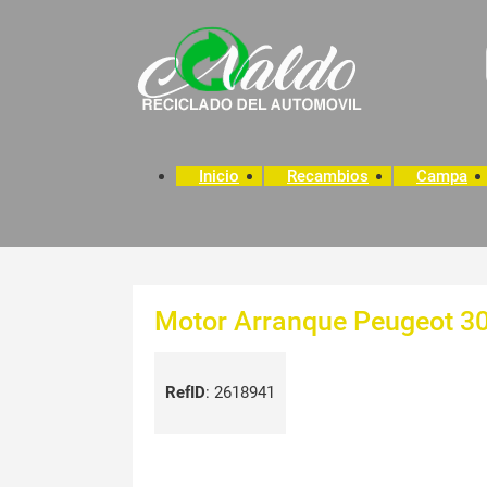
Inicio
Recambios
Campa
Motor Arranque Peugeot 30
RefID
:
2618941