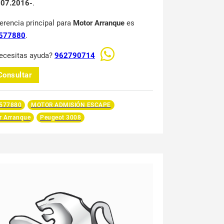
 07.2016-
.
ferencia principal para
Motor Arranque
es
577880
.
ecesitas ayuda?
962790714
Consultar
577880
MOTOR ADMISIÓN ESCAPE
r Arranque
Peugeot 3008