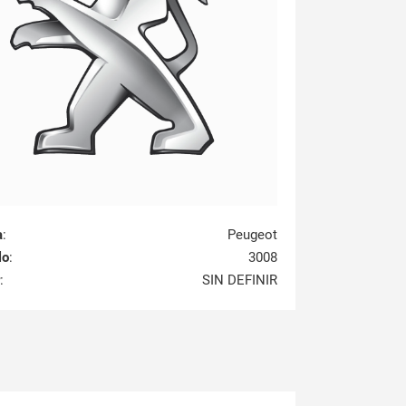
a
:
Peugeot
lo
:
3008
:
SIN DEFINIR