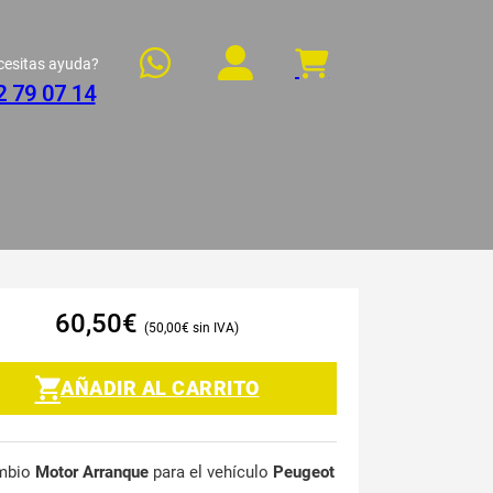
cesitas ayuda?
2 79 07 14
60,50
€
50,00
€
AÑADIR AL CARRITO
mbio
Motor Arranque
para el vehículo
Peugeot