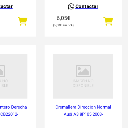
actar
Contactar
6,05
€
5,00
€
antero Derecha
Cremallera Direccion Normal
 CB22012-
Audi A3 8P105.2003-