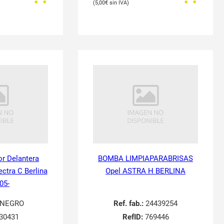
5,00
€
or Delantera
BOMBA LIMPIAPARABRISAS
ectra C Berlina
Opel ASTRA H BERLINA
05-
NEGRO
Ref. fab.:
24439254
30431
RefID:
769446