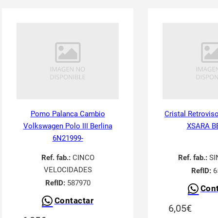
Pomo Palanca Cambio
Cristal Retrovis
Volkswagen Polo III Berlina
XSARA B
6N21999-
Ref. fab.:
CINCO
Ref. fab.:
SI
VELOCIDADES
RefID:
6
RefID:
587970
Cont
Contactar
6,05
€