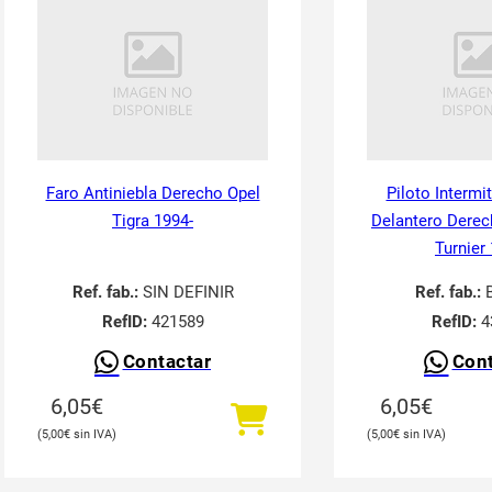
Faro Antiniebla Derecho Opel
Piloto Intermi
Tigra 1994-
Delantero Derec
Turnier
Ref. fab.:
SIN DEFINIR
Ref. fab.:
RefID:
421589
RefID:
4
Contactar
Cont
6,05
€
6,05
€
5,00
€
5,00
€