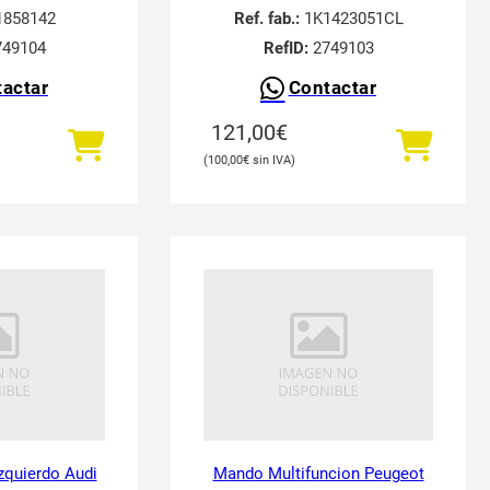
858142
Ref. fab.:
1K1423051CL
49104
RefID:
2749103
actar
Contactar
121,00
€
100,00
€
Izquierdo Audi
Mando Multifuncion Peugeot