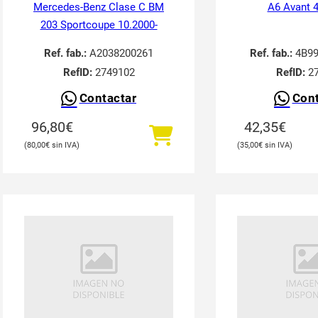
Mercedes-Benz Clase C BM
A6 Avant 
203 Sportcoupe 10.2000-
Ref. fab.:
A2038200261
Ref. fab.:
4B99
RefID:
2749102
RefID:
27
Contactar
Cont
96,80
€
42,35
€
80,00
€
35,00
€