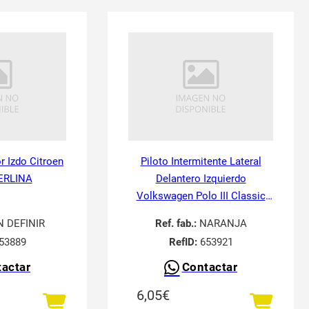
or Izdo Citroen
Piloto Intermitente Lateral
ERLINA
Delantero Izquierdo
Volkswagen Polo III Classic
6V21995-
N DEFINIR
Ref. fab.:
NARANJA
53889
RefID:
653921
actar
Contactar
6,05
€