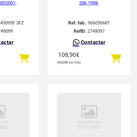
4B52001-
206 1998-
45095F 3FZ
Ref. fab.:
96605668T
49099
RefID:
2749097
actar
Contactar
108,90
€
90,00
€