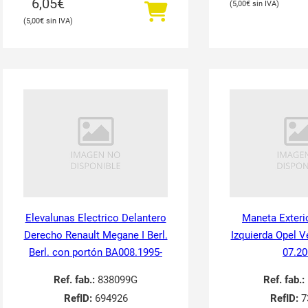
6,05
€
5,00
€
5,00
€
Elevalunas Electrico Delantero
Maneta Exteri
Derecho Renault Megane I Berl.
Izquierda Opel V
Berl. con portón BA008.1995-
07.20
Ref. fab.:
838099G
Ref. fab.:
RefID:
694926
RefID:
7