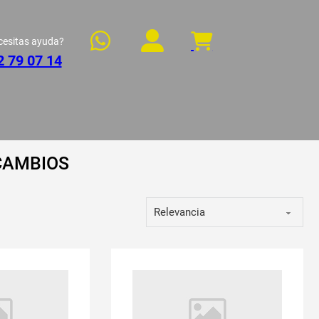
cesitas ayuda?
2 79 07 14
CAMBIOS