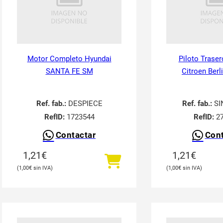
Motor Completo Hyundai
Piloto Traser
SANTA FE SM
Citroen Berl
Ref. fab.:
DESPIECE
Ref. fab.:
SI
RefID:
1723544
RefID:
27
Contactar
Cont
1,21
€
1,21
€
1,00
€
1,00
€