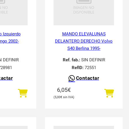
o Izquierdo
MANDO ELEVALUNAS
ingo 2002-
DELANTERO DERECHO Volvo
S40 Berlina 1995-
N DEFINIR
Ref. fab.:
SIN DEFINIR
28981
RefID:
72551
actar
Contactar
6,05
€
5,00
€