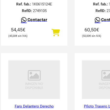
Ref. fab.:
1K0615124E
Ref. fab.:
1
RefID:
2749105
RefID:
27
Contactar
Cont
54,45
€
60,50
€
45,00
€
50,00
€
Faro Delantero Derecho
Piloto Trasero 