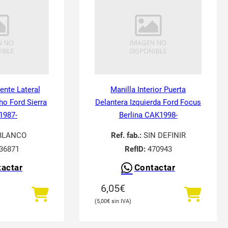
tente Lateral
Manilla Interior Puerta
ho Ford Sierra
Delantera Izquierda Ford Focus
 1987-
Berlina CAK1998-
BLANCO
Ref. fab.:
SIN DEFINIR
36871
RefID:
470943
actar
Contactar
6,05
€
5,00
€