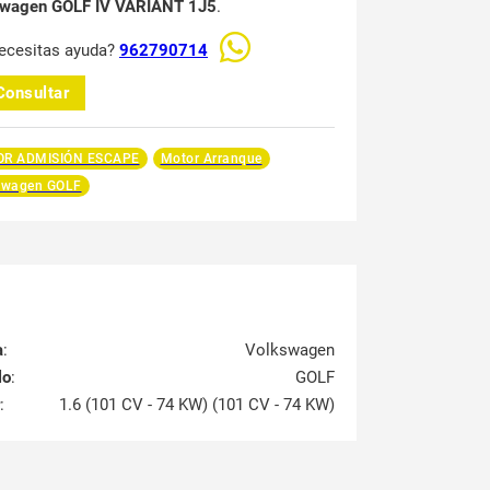
swagen GOLF IV VARIANT 1J5
.
ecesitas ayuda?
962790714
Consultar
R ADMISIÓN ESCAPE
Motor Arranque
swagen GOLF
a
:
Volkswagen
lo
:
GOLF
:
1.6 (101 CV - 74 KW) (101 CV - 74 KW)