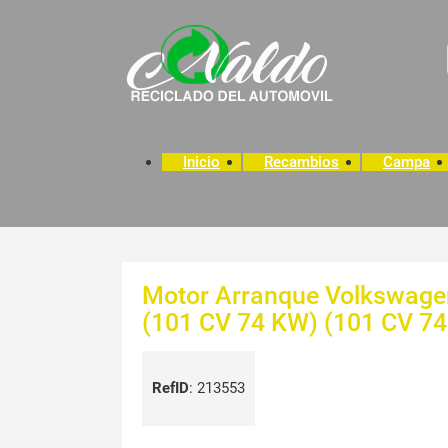
Inicio
Recambios
Campa
Motor Arranque Volkswage
(101 CV 74 KW) (101 CV 7
RefID
:
213553