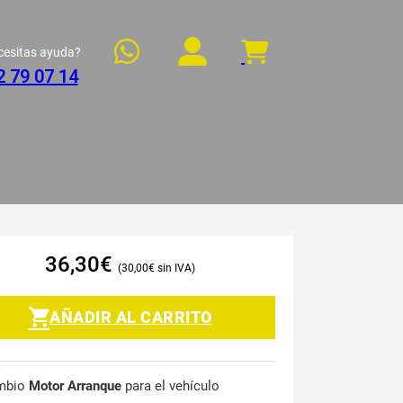
cesitas ayuda?
2 79 07 14
36,30
€
30,00
€
AÑADIR AL CARRITO
mbio
Motor Arranque
para el vehículo