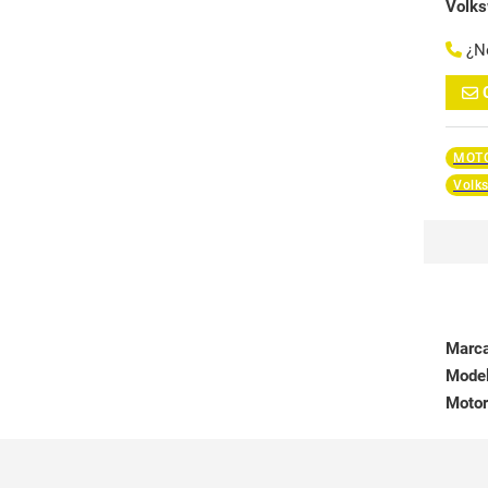
Volk
¿N
MOTO
Volk
Marc
Mode
Motor