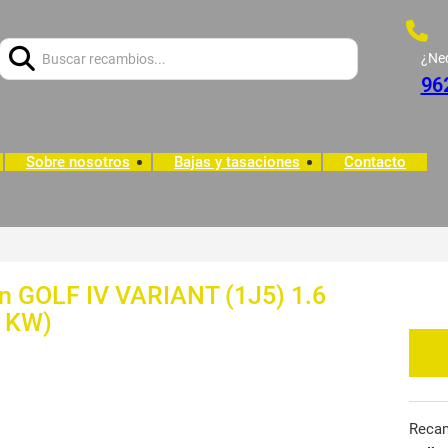
Buscar:
¿Ne
96
Sobre nosotros
Bajas y tasaciones
Contacto
n GOLF IV VARIANT (1J5) 1.6
4 KW)
Reca