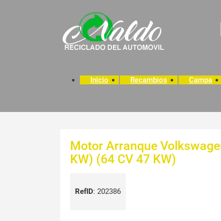
Inicio
Recambios
Campa
Motor Arranque Volkswage
KW) (64 CV 47 KW)
RefID
:
202386