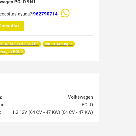
swagen POLO 9N1
.
ecesitas ayuda?
962790714
Consultar
R ADMISIÓN ESCAPE
Motor Arranque
swagen POLO
a
:
Volkswagen
lo
:
POLO
:
1.2 12V (64 CV - 47 KW) (64 CV - 47 KW)