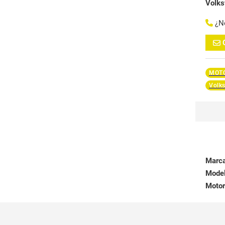
Volk
¿N
MOTO
Volk
Marc
Mode
Motor