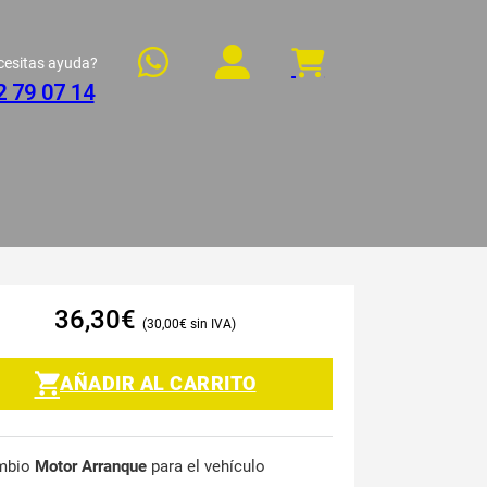
cesitas ayuda?
2 79 07 14
36,30
€
30,00
€
AÑADIR AL CARRITO
mbio
Motor Arranque
para el vehículo