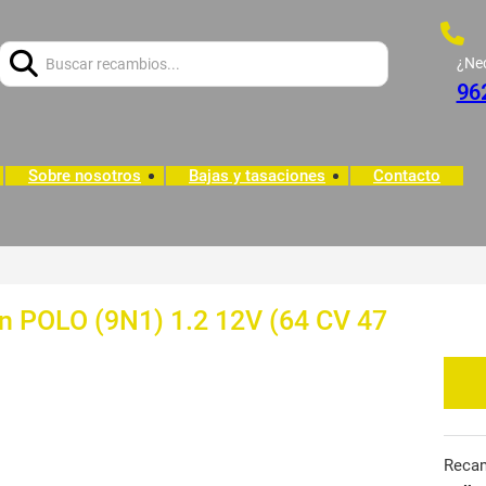
Buscar:
¿Ne
96
Sobre nosotros
Bajas y tasaciones
Contacto
n POLO (9N1) 1.2 12V (64 CV 47
Reca