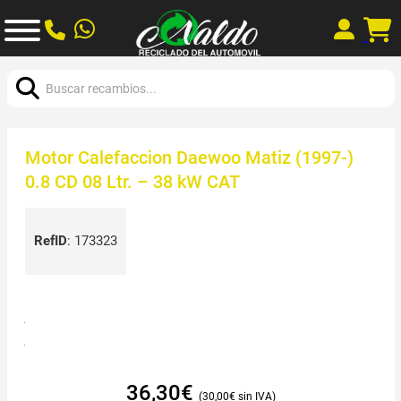
Buscar:
Motor Calefaccion Daewoo Matiz (1997-)
0.8 CD 08 Ltr. – 38 kW CAT
RefID
:
173323
36,30
€
30,00
€