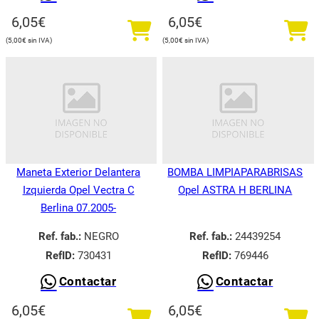
6,05
€
6,05
€
5,00
€
5,00
€
Maneta Exterior Delantera
BOMBA LIMPIAPARABRISAS
Izquierda Opel Vectra C
Opel ASTRA H BERLINA
Berlina 07.2005-
Ref. fab.:
NEGRO
Ref. fab.:
24439254
RefID:
730431
RefID:
769446
Contactar
Contactar
6,05
€
6,05
€