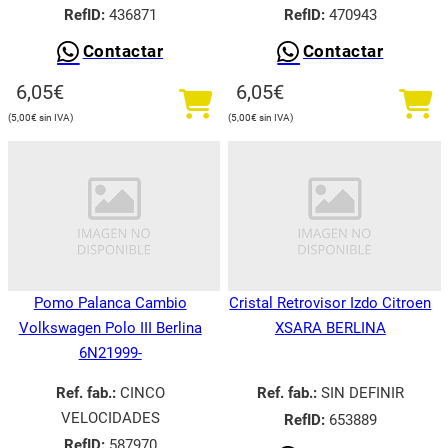
RefID:
436871
RefID:
470943
Contactar
Contactar
6,05
€
6,05
€
5,00
€
5,00
€
Pomo Palanca Cambio
Cristal Retrovisor Izdo Citroen
Volkswagen Polo III Berlina
XSARA BERLINA
6N21999-
Ref. fab.:
CINCO
Ref. fab.:
SIN DEFINIR
VELOCIDADES
RefID:
653889
RefID:
587970