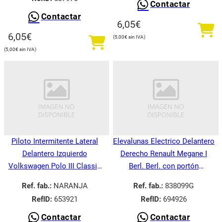
Contactar
Contactar
6,05
€
6,05
€
5,00
€
5,00
€
Piloto Intermitente Lateral
Elevalunas Electrico Delantero
Delantero Izquierdo
Derecho Renault Megane I
Volkswagen Polo III Classic
Berl. Berl. con portón
6V21995-
BA008.1995-
Ref. fab.:
NARANJA
Ref. fab.:
838099G
RefID:
653921
RefID:
694926
Contactar
Contactar